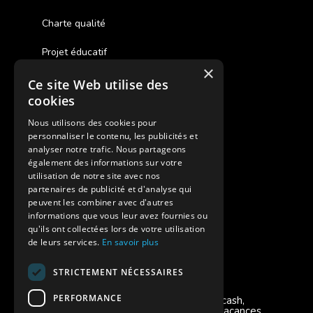
Charte qualité
Projet éducatif
×
Ce site Web utilise des
Des colonies de vacances inclusives
cookies
Assurances annulations
Nous utilisons des cookies pour
personnaliser le contenu, les publicités et
Aides financières pour partir en colonie
analyser notre trafic. Nous partageons
également des informations sur votre
Charte de confidentialité
utilisation de notre site avec nos
partenaires de publicité et d'analyse qui
peuvent les combiner avec d'autres
Vacances Adaptées Adulte Supernova
informations que vous leur avez fournies ou
qu'ils ont collectées lors de votre utilisation
de leurs services.
En savoir plus
STRICTEMENT NÉCESSAIRES
Modes de règlement acceptés
PERFORMANCE
Chèque, Virement, Espèces, Mandats cash,
Bons CAF, Conseil général, Chèques vacances,