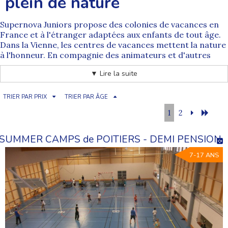
plein de nature
Supernova Juniors propose des
colonies de vacances en
France
et à l'étranger adaptées aux enfants de tout âge.
Dans la Vienne, les centres de vacances mettent la nature
à l'honneur. En compagnie des animateurs et d'autres
jeunes, votre enfant sort des sentiers battus et rencontre
▼ Lire la suite
des paysages variés. La pratique de nouveaux sports et
activités comble sa soif de découverte. Sans aucun doute,
son
séjour en colo dans la Vienne
lui laissera de
TRIER PAR PRIX
TRIER PAR ÂGE
merveilleux souvenirs.
1
2
Des animateurs passionnés pour
l'accompagnement des enfants
SUMMER CAMPS de POITIERS - DEMI PENSION
Les
colonies de vacances en Nouvelle-Aquitaine
ne
manquent pas. Mais nos centres de vacances sont
7-17 ANS
encadrés par des animateurs expérimentés. Ils offrent
aux enfants un
cadre sécurisé pour la pratique de jeux
ou d'activités sportives
. Leurs conseils avisés aident les
jeunes à progresser rapidement. Grâce au savoir-faire
des animateurs, les liens d'amitié se tissent facilement
entre enfants de tout âge.
Une aventure à renouveler pour le