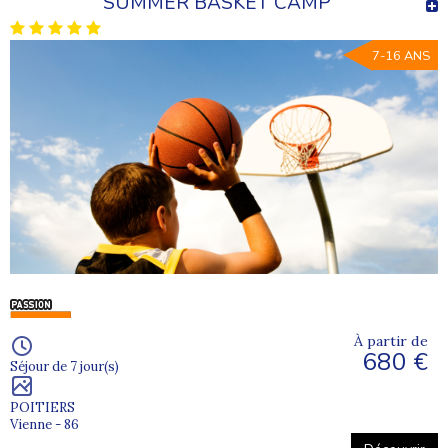
SUMMER BASKET CAMP
7-16 ANS
À partir de
680 €
Séjour de 7 jour(s)
POITIERS
Vienne - 86