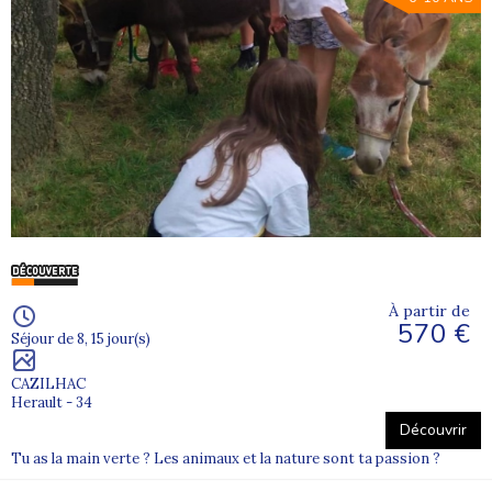
Un groupe d’adolescents enfile leurs casques avant une descente en
luge sur une piste enneigée.
Envie de partir plus loin ? Découvrez aussi nos
colonies de
vacances à l’étranger
et consultez notre
projet éducatif
.
Découvrez ci-dessous tous nos
séjours en France
et trouvez
la colonie idéale pour votre enfant.
FAQ – Colonies de vacances en France
1. Quels âges sont acceptés ?
Nos séjours accueillent les enfants et adolescents de 6 à 17 ans
À partir de
570 €
avec des programmes adaptés par tranche d’âge.
Séjour de 8, 15 jour(s)
2. Comment est assuré l’encadrement ?
CAZILHAC
Chaque groupe est encadré par des animateurs diplômés BAFA ou
Herault - 34
BAFD avec un taux d’encadrement renforcé.
Découvrir
3. Peut-on choisir un départ proche de chez soi ?
Tu as la main verte ? Les animaux et la nature sont ta passion ?
Oui, nous proposons des départs depuis de nombreuses villes