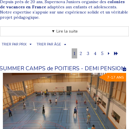
Depuis près de 20 ans, Supernova Juniors organise des
colonies
de vacances en France
adaptées aux enfants et adolescents.
Notre expertise s’appuie sur une expérience solide et un véritable
projet pédagogique.
Pour découvrir l’ensemble de nos séjours, consultez notre
▼ Lire la suite
catalogue de colonies de vacances
.
TRIER PAR PRIX
TRIER PAR ÂGE
Des colonies de vacances partout en France pour vivre des
aventures sportives, nature et collectives dans un cadre
1
2
3
4
5
sécurisé.
SUMMER CAMPS de POITIERS - DEMI PENSION
Colonie de vacances été en France
7-17 ANS
Chaque été, nous proposons plus de 10 destinations adaptées aux
envies et aux âges des enfants et adolescents. Séjours
multiactivités, colonies sportives, camps bord de mer ou stages
spécialisés : chaque jeune trouve un programme qui lui
correspond.
Explorez nos séjours par région :
Colonies dans le Sud de la France