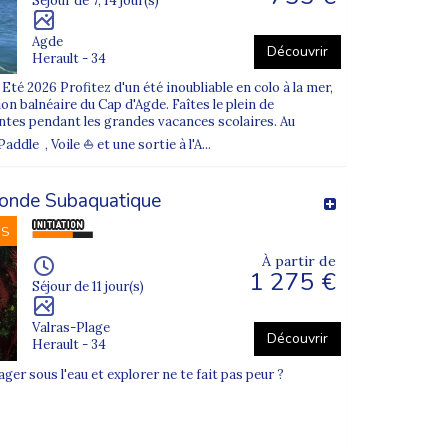
Séjour de 7, 14 jour(s)
Agde
Découvrir
Herault - 34
té 2026 Profitez d'un été inoubliable en colo à la mer,
on balnéaire du Cap d'Agde. Faîtes le plein de
antes pendant les grandes vacances scolaires. Au
le , Voile ⛵ et une sortie à l'A...
onde Subaquatique
NS
À partir de
1 275 €
Séjour de 11 jour(s)
Valras-Plage
Découvrir
Herault - 34
ger sous l'eau et explorer ne te fait pas peur ?