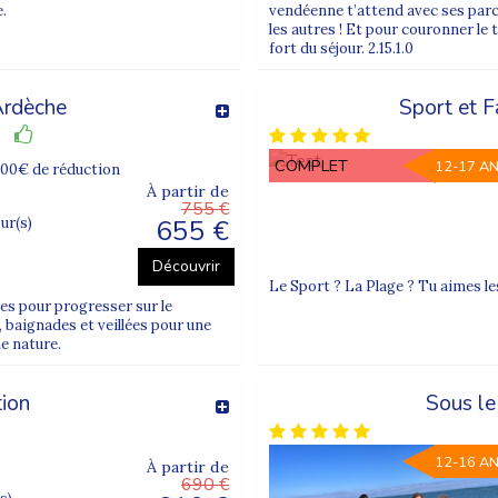
.
vendéenne t’attend avec ses parcs
les autres ! Et pour couronner le
fort du séjour. 2.15.1.0
Ardèche
Sport et F
COMPLET
12-17 A
100€ de réduction
À partir de
755 €
655 €
our(s)
Découvrir
Le Sport ? La Plage ? Tu aimes les
es pour progresser sur le
, baignades et veillées pour une
ne nature.
tion
Sous le
12-16 A
À partir de
690 €