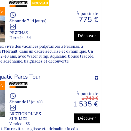
NS
À partir de
775 €
Séjour de 7, 14 jour(s)
PEZENAS
Découvrir
Herault - 34
z vivre des vacances palpitantes à Pézenas, à
 l'Hérault, dans un cadre sécurisé et dynamique. Un
12–16 ans, avec Water Jump, Aqualand, bouée tractée,
re adrénaline, baignades et découverte...
uatic Parcs Tour
NS
À partir de
1 748 €
1 535 €
Séjour de 12 jour(s)
BRÉTIGNOLLES-
Découvrir
SUR-MER
Vendee - 85
ût. Entre vitesse, glisse et adrénaline, la côte