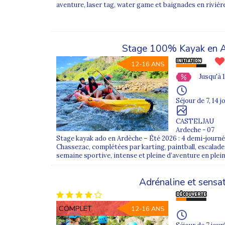
aventure, laser tag, water game et baignades en rivière
Stage 100% Kayak en 
12-16 ANS
Jusqu'à 
Séjour de 7, 14 j
CASTELJAU
Ardeche - 07
Stage kayak ado en Ardèche – Été 2026 : 4 demi-journé
Chassezac, complétées par karting, paintball, escalade
semaine sportive, intense et pleine d’aventure en plei
Adrénaline et sensa
COMPLET
12-16 ANS