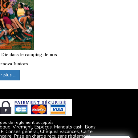
à Die dans le camping de nos
rnova Juniors
 plus ...
des de règlement acceptés
èque, Virement, Espèces, Mandats cash, Bons
F, Conseil général, Chèques vacances, Carte
ncaire, Prise en charge reçu sans règlement,