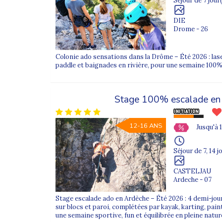
Séjour de 7 jour(
DIE
Drome - 26
Colonie ado sensations dans la Drôme – Été 2026 : las
paddle et baignades en rivière, pour une semaine 100% 
Stage 100% escalade en
12-16 ANS
Jusqu'à 
Séjour de 7, 14 j
CASTELJAU
Ardeche - 07
Stage escalade ado en Ardèche – Été 2026 : 4 demi-jo
sur blocs et paroi, complétées par kayak, karting, paint
une semaine sportive, fun et équilibrée en pleine natur