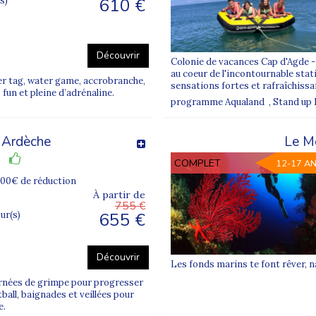
610 €
s)
Découvrir
Colonie de vacances Cap d'Agde - E
au coeur de l'incontournable stati
er tag, water game, accrobranche,
sensations fortes et rafraîchiss
fun et pleine d’adrénaline.
programme Aqualand , Stand up Padd
 Ardèche
Le M
COMPLET
12-17 A
100€ de réduction
À partir de
755 €
655 €
our(s)
Découvrir
Les fonds marins te font rêver, na
urnées de grimpe pour progresser
ball, baignades et veillées pour
e.