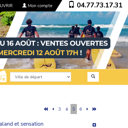
04.77.73.17.31
UVRIR
Mon compte
3
4
5
6
land et sensation