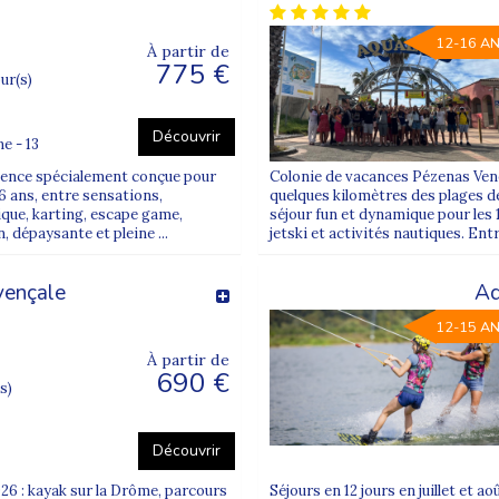
12-16 A
À partir de
775 €
our(s)
Découvrir
e - 13
ovence spécialement conçue pour
Colonie de vacances Pézenas Vene
16 ans, entre sensations,
quelques kilomètres des plages de
que, karting, escape game,
séjour fun et dynamique pour les 
, dépaysante et pleine ...
jetski et activités nautiques. Ent
vençale
Aq
12-15 A
À partir de
690 €
s)
Découvrir
6 : kayak sur la Drôme, parcours
Séjours en 12 jours en juillet et ao