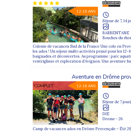
12-16 ANS
Séjour de 7, 14 j
BARBENTANE
Bouches du rhon
Colonie de vacances Sud de la France Une colo en Pr
les ados ! Un séjour multi-activités pensé pour les 12–
baignades et découvertes. Au programme : parc aquati
ventriglisse et exploration d’Avignon. Une aventure fun
Aventure en Drôme pro
COMPLET
12-16 ANS
Séjour de 7 jour(
DIE
Drome - 26
Camp de vacances ados en Drôme Provençale – Été 202