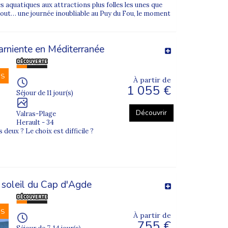
 aquatiques aux attractions plus folles les unes que
 tout… une journée inoubliable au Puy du Fou, le moment
arniente en Méditerranée
NS
À partir de
1 055 €
Séjour de 11 jour(s)
Découvrir
Valras-Plage
Herault - 34
 deux ? Le choix est difficile ?
 soleil du Cap d'Agde
NS
À partir de
755 €