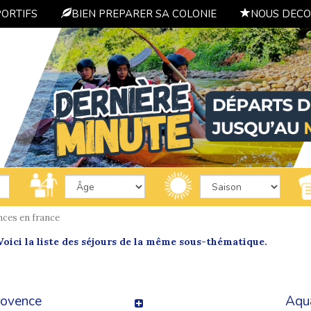
PORTIFS
BIEN PREPARER SA COLONIE
NOUS DECO
nces en france
oici la liste des séjours de la même sous-thématique.
rovence
Aqua