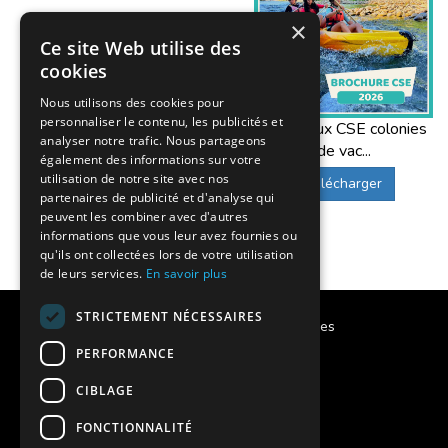
×
Ce site Web utilise des
cookies
Nous utilisons des cookies pour
personnaliser le contenu, les publicités et
Offres aux CSE colonies
analyser notre trafic. Nous partageons
de vac...
également des informations sur votre
utilisation de notre site avec nos
Télécharger
partenaires de publicité et d'analyse qui
peuvent les combiner avec d'autres
informations que vous leur avez fournies ou
qu'ils ont collectées lors de votre utilisation
de leurs services.
En savoir plus
STRICTEMENT NÉCESSAIRES
Calendrier des vacances scolaires
PERFORMANCE
Notre histoire
CIBLAGE
Notre engagement
FONCTIONNALITÉ