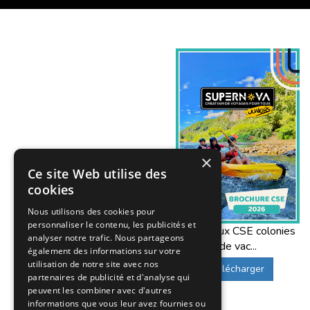
×
Ce site Web utilise des
cookies
Nous utilisons des cookies pour
personnaliser le contenu, les publicités et
Offres aux CSE colonies
analyser notre trafic. Nous partageons
de vac...
également des informations sur votre
utilisation de notre site avec nos
Télécharger
partenaires de publicité et d'analyse qui
peuvent les combiner avec d'autres
informations que vous leur avez fournies ou