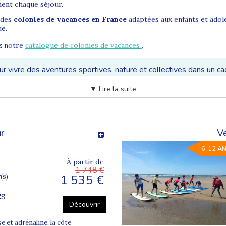
ment chaque séjour.
 des
colonies de vacances en France
adaptées aux enfants et adol
ue.
ez notre
catalogue de colonies de vacances
.
 vivre des aventures sportives, nature et collectives dans un ca
▼ Lire la suite
adaptées aux envies et aux âges des enfants et adolescents. Séjour
 programme qui lui correspond.
r
V
6-12 A
À partir de
1 748 €
1 535 €
(s)
S-
Découvrir
se et adrénaline, la côte