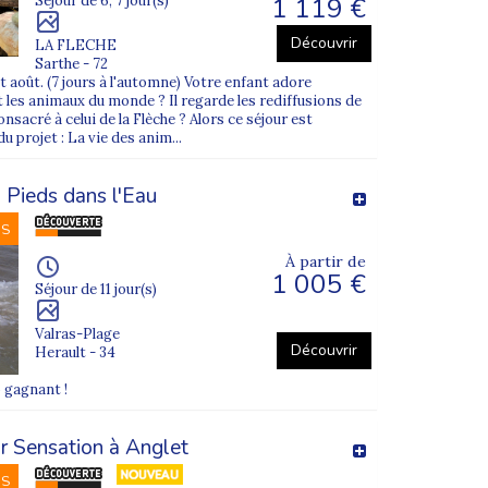
1 119 €
Séjour de 6, 7 jour(s)
Découvrir
LA FLECHE
Sarthe - 72
 et août. (7 jours à l'automne) Votre enfant adore
 les animaux du monde ? Il regarde les rediffusions de
nsacré à celui de la Flèche ? Alors ce séjour est
du projet : La vie des anim...
 Pieds dans l'Eau
NS
À partir de
1 005 €
Séjour de 11 jour(s)
Valras-Plage
Découvrir
Herault - 34
o gagnant !
r Sensation à Anglet
NS