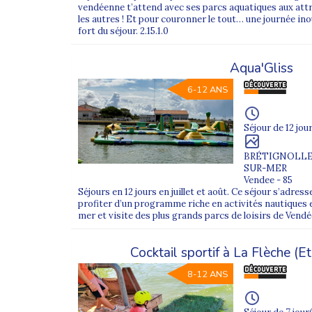
vendéenne t’attend avec ses parcs aquatiques aux attra
les autres ! Et pour couronner le tout… une journée in
Kayak, équitation, surf, randonnées, baignades ou ate
fort du séjour. 2.15.1.0
Des départs depuis de nombreuses villes
Aqua'Gliss
Nous organisons des départs depuis de nombreuses vi
Étienne. Quel que soit votre lieu de résidence, vou
6-12 ANS
Des colonies à chaque vacances scolaires
Nos colonies sont proposées pendant toutes les vaca
Séjour de 12 jour
le ski, le snowboard ou la luge, toujours avec un en
BRÉTIGNOLLE
Un groupe d’adolescents enfile leurs casques avant u
SUR-MER
Vendee - 85
Envie de partir plus loin ? Découvrez aussi nos
colo
Séjours en 12 jours en juillet et août. Ce séjour s’adres
profiter d’un programme riche en activités nautiques 
mer et visite des plus grands parcs de loisirs de Vendée.
Découvrez ci-dessous tous nos
séjours en Fran
Cocktail sportif à La Flèche (E
FAQ – Colonies de vacances en France
8-12 ANS
1. Quels âges sont acceptés ?
Nos séjours accueillent les enfants et adolescents 