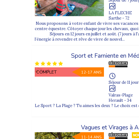
Séjour de 7 jour(
2. Comment est assuré l’encadrement ?
Chaque groupe est encadré par des animateurs dip
LA FLECHE
Sarthe - 72
3. Peut-on choisir un départ proche de chez s
Nous proposons à votre enfant de vivre ses vacances 
centre équestre. Côtoyer chaque jour les chevaux, quoi
Oui, nous proposons des départs depuis de nombreuses
Séjours en 12 jours en juillet et août. (7 jours à l'
l’énergie à revendre et rêve de vivre de nouvel...
Sport et Farniente en Méd
COMPLET
12-17 ANS
Séjour de 11 jour
Valras-Plage
Herault - 34
Le Sport ? La Plage ? Tu aimes les deux ? Le choix est d
Vagues et Virages à A
11-14 ANS