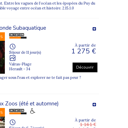
oût. Entre les vagues de l’océan et les épopées du Puy du
ble voyage entre océan et histoire. 2.15.1.0
l’âge et au profil des participants.
onde Subaquatique
 Grenoble, Bordeaux, Strasbourg ou encore Saint-
NS
À partir de
1 275 €
 jeunes peuvent découvrir les sports de neige comme
Séjour de 11 jour(s)
Valras-Plage
Découvrir
Herault - 34
ger sous l'eau et explorer ne te fait pas peur ?
x Zoos (été et automne)
NS
À partir de
1 161 €