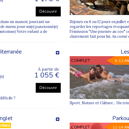
s)
lômés BAFA ou BAFD avec un taux d’encadrement renforcé.
Découvrir
oi ?
dans un manoir, jouxtant un
Séjours en 6 ou 12 jours en juillet
 de mieux pour un(e) passionné(e)
regarder les reportages évoquant
 villes françaises afin de faciliter l’accès aux séjours.
automne) Votre enfant a de
l'émission "Une journée au zoo" co
clairement fait pour lui. Au coeur 
iterranée
Les
COMPLET
6-12 A
À partir de
1 055 €
(s)
Découvrir
ifficile ?
Sport, Nature et Culture... Un tri
nglet
Parkou
COMPLET
11-14 A