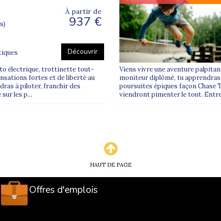
À partir de
937 €
s)
Découvrir
tiques
to électrique, trottinette tout-
Viens vivre une aventure palpitant
nsations fortes et de liberté au
moniteur diplômé, tu apprendras l
ras à piloter, franchir des
poursuites épiques façon Chase 
sur les p...
viendront pimenter le tout. Entre
HAUT DE PAGE
Offres d'emplois