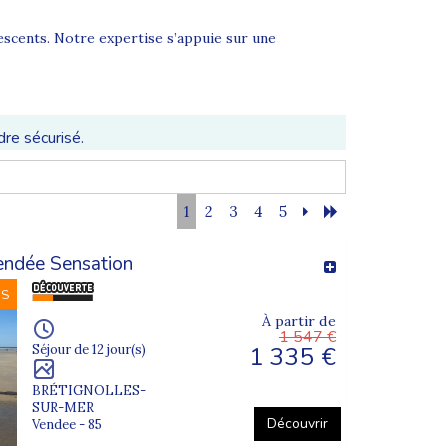
escents. Notre expertise s’appuie sur une
dre sécurisé.
1
2
3
4
5
s multiactivités, colonies sportives, camps bord de
endée Sensation
NS
À partir de
1 547 €
1 335 €
Séjour de 12 jour(s)
BRÉTIGNOLLES-
SUR-MER
Découvrir
Vendee - 85