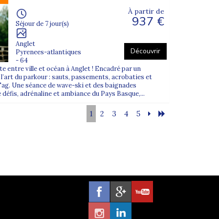
À partir de
937 €
Séjour de 7 jour(s)
Anglet
Découvrir
Pyrenees-atlantiques
- 64
e entre ville et océan à Anglet ! Encadré par un
’art du parkour : sauts, passements, acrobaties et
Tag. Une séance de wave-ski et des baignades
 défis, adrénaline et ambiance du Pays Basque,...
1
2
3
4
5