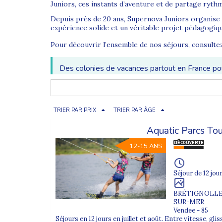
Juniors, ces instants d’aventure et de partage ryth
Depuis près de 20 ans, Supernova Juniors organise
expérience solide et un véritable projet pédagogiq
Pour découvrir l’ensemble de nos séjours, consult
Des colonies de vacances partout en France pour
Colonie de vacances été en France
Chaque été, nous proposons plus de 10 destinations 
TRIER PAR PRIX
TRIER PAR ÂGE
mer ou stages spécialisés : chaque jeune trouve un
Aquatic Parcs Tou
Explorez nos séjours par région :
12-15 ANS
Colonies dans le Sud de la France
Provence-Alpes-Côte d’Azur
Séjour de 12 jour
Pyrénées-Atlantique
BRÉTIGNOLLE
SUR-MER
Pays de la Loire
Vendee - 85
Séjours en 12 jours en juillet et août. Entre vitesse, glis
Normandie