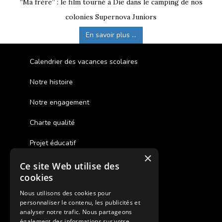
“Ma frère” : le film tourné à Die dans le camping de nos
colonies Supernova Juniors
En savoir plus ...
Calendrier des vacances scolaires
Notre histoire
Notre engagement
Charte qualité
Projet éducatif
×
Ce site Web utilise des
Des colonies de vacances inclusives
cookies
Assurances annulations
Nous utilisons des cookies pour
personnaliser le contenu, les publicités et
Aides financières pour partir en colonie
analyser notre trafic. Nous partageons
également des informations sur votre