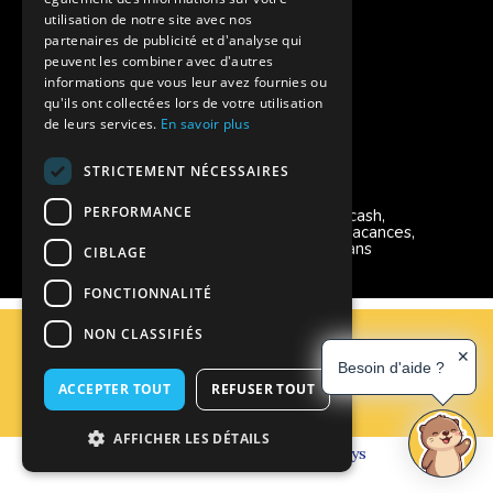
Charte de confidentialité
utilisation de notre site avec nos
partenaires de publicité et d'analyse qui
peuvent les combiner avec d'autres
Vacances Adaptées Adulte Supernova
informations que vous leur avez fournies ou
qu'ils ont collectées lors de votre utilisation
de leurs services.
En savoir plus
STRICTEMENT NÉCESSAIRES
Modes de règlement acceptés
PERFORMANCE
Chèque, Virement, Espèces, Mandats cash,
Bons CAF, Conseil général, Chèques vacances,
Carte bancaire, Prise en charge reçu sans
CIBLAGE
règlement, Prélèvement, Pass Colo
FONCTIONNALITÉ
C.G.V
NON CLASSIFIÉS
Mentions Légales
✕
Besoin d'aide ?
Plan du site
ACCEPTER TOUT
REFUSER TOUT
Espace Professionnels
Nous contacter
AFFICHER LES DÉTAILS
Réalisation
Cubiq
- Solution
Vackélys