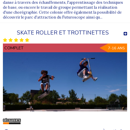
danse à travers des échauffements, l'apprentissage des techniques
de base, ou encore le travail de groupe permettant la réalisation
d'une chorégraphie. Cette colonie offre également la possibilité de
découvrir le parc d'attraction du Futuroscope ainsi qu...
SKATE ROLLER ET TROTTINETTES
COMPLET
7-16 ANS