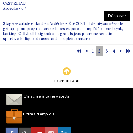
CASTELJAU
Ardeche - 07
Découvrir
Stage escalade enfant en Ardèche – Été 2026 : 4 demi-journées de
grimpe pour progresser sur blocs et paroi, complétées par kayak,
karting, Gellyball, baignades et grands jeux pour une semaine
sportive, ludique et rassurante en pleine nature.
1
2
3
4
HAUT DE PAGE
S'inscrire à la newsletter
Offres d'emplois