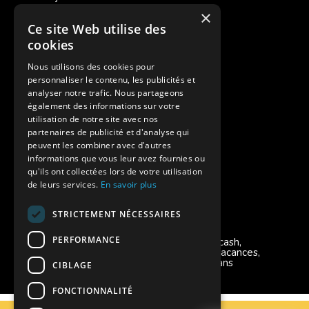
×
Ce site Web utilise des
Des colonies de vacances inclusives
cookies
Assurances annulations
Nous utilisons des cookies pour
personnaliser le contenu, les publicités et
Aides financières pour partir en colonie
analyser notre trafic. Nous partageons
également des informations sur votre
Charte de confidentialité
utilisation de notre site avec nos
partenaires de publicité et d'analyse qui
peuvent les combiner avec d'autres
Vacances Adaptées Adulte Supernova
informations que vous leur avez fournies ou
qu'ils ont collectées lors de votre utilisation
de leurs services.
En savoir plus
STRICTEMENT NÉCESSAIRES
Modes de règlement acceptés
PERFORMANCE
Chèque, Virement, Espèces, Mandats cash,
Bons CAF, Conseil général, Chèques vacances,
Carte bancaire, Prise en charge reçu sans
CIBLAGE
règlement, Prélèvement, Pass Colo
FONCTIONNALITÉ