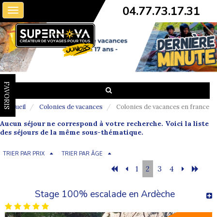
04.77.73.17.31
Toggle
navigation
FAVORIS
Accueil
Colonies de vacances
Colonies de vacances en france
Aucun séjour ne correspond à votre recherche. Voici la liste
des séjours de la même sous-thématique.
TRIER PAR PRIX
TRIER PAR ÂGE
1
2
3
4
Stage 100% escalade en Ardèche