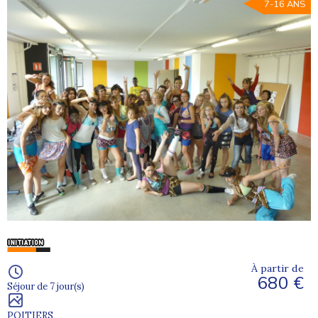
7-16 ANS
À partir de
680 €
Séjour de 7 jour(s)
POITIERS