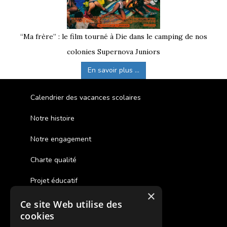
“Ma frère” : le film tourné à Die dans le camping de nos
colonies Supernova Juniors
En savoir plus ...
Calendrier des vacances scolaires
Notre histoire
Notre engagement
Charte qualité
Projet éducatif
×
Ce site Web utilise des
Des colonies de vacances inclusives
cookies