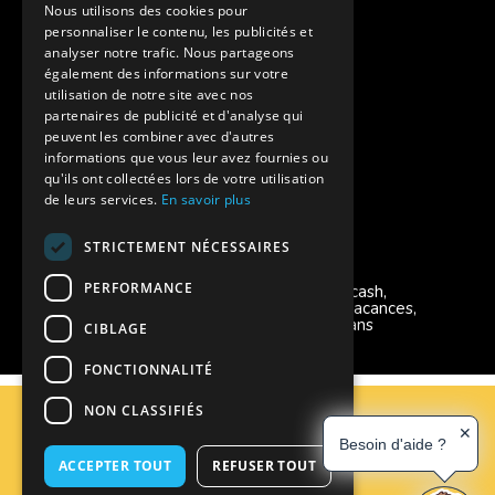
Assurances annulations
Nous utilisons des cookies pour
personnaliser le contenu, les publicités et
Aides financières pour partir en colonie
analyser notre trafic. Nous partageons
également des informations sur votre
Charte de confidentialité
utilisation de notre site avec nos
partenaires de publicité et d'analyse qui
peuvent les combiner avec d'autres
Vacances Adaptées Adulte Supernova
informations que vous leur avez fournies ou
qu'ils ont collectées lors de votre utilisation
de leurs services.
En savoir plus
STRICTEMENT NÉCESSAIRES
Modes de règlement acceptés
PERFORMANCE
Chèque, Virement, Espèces, Mandats cash,
Bons CAF, Conseil général, Chèques vacances,
Carte bancaire, Prise en charge reçu sans
CIBLAGE
règlement, Prélèvement, Pass Colo
FONCTIONNALITÉ
C.G.V
NON CLASSIFIÉS
Mentions Légales
✕
Besoin d'aide ?
Plan du site
ACCEPTER TOUT
REFUSER TOUT
Espace Professionnels