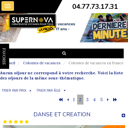
04.77.73.17.31
Toggle
navigation
FAVORIS
Accueil
Colonies de vacances
Colonies de vacances en france
Aucun séjour ne correspond à votre recherche. Voici la liste
des séjours de la même sous-thématique.
TRIER PAR PRIX
TRIER PAR ÂGE
1
2
3
4
5
DANSE ET CREATION