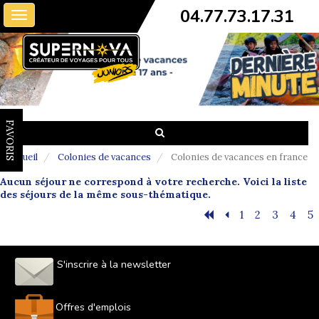
04.77.73.17.31
Toggle
navigation
FAVORIS
Accueil
Colonies de vacances
Colonies de vacances en france
Aucun séjour ne correspond à votre recherche. Voici la liste
des séjours de la même sous-thématique.
1
2
3
4
5
S'inscrire à la newsletter
Offres d'emplois