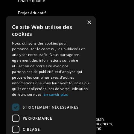
Charte qualité
Projet éducatif
×
Ce site Web utilise des
Des colonies de vacances inclusives
cookies
Assurances annulations
Nous utilisons des cookies pour
personnaliser le contenu, les publicités et
Aides financières pour partir en colonie
analyser notre trafic. Nous partageons
également des informations sur votre
Charte de confidentialité
utilisation de notre site avec nos
partenaires de publicité et d'analyse qui
peuvent les combiner avec d'autres
Vacances Adaptées Adulte Supernova
informations que vous leur avez fournies ou
qu'ils ont collectées lors de votre utilisation
de leurs services.
En savoir plus
STRICTEMENT NÉCESSAIRES
Modes de règlement acceptés
PERFORMANCE
Chèque, Virement, Espèces, Mandats cash,
Bons CAF, Conseil général, Chèques vacances,
Carte bancaire, Prise en charge reçu sans
CIBLAGE
règlement, Prélèvement, Pass Colo