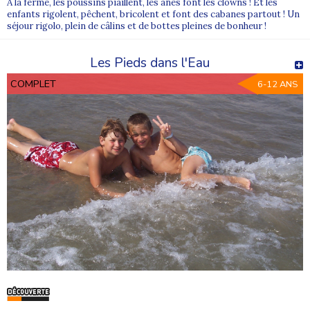
françaises afin de faciliter l’accès aux séjours.
À la ferme, les poussins piaillent, les ânes font les clowns ! Et les
enfants rigolent, pêchent, bricolent et font des cabanes partout ! Un
séjour rigolo, plein de câlins et de bottes pleines de bonheur !
Les Pieds dans l'Eau
COMPLET
6-12 ANS