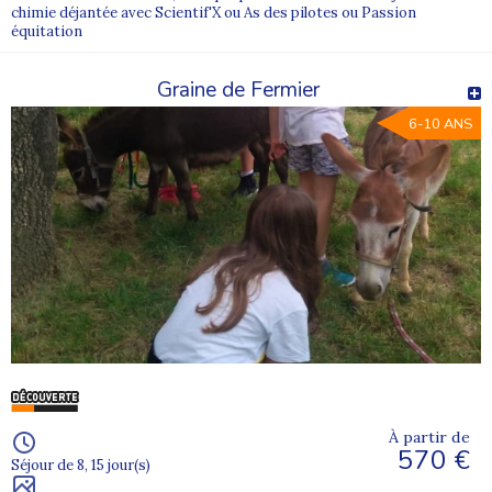
chimie déjantée avec Scientif'X ou As des pilotes ou Passion
équitation
Graine de Fermier
6-10 ANS
À partir de
570 €
Séjour de 8, 15 jour(s)