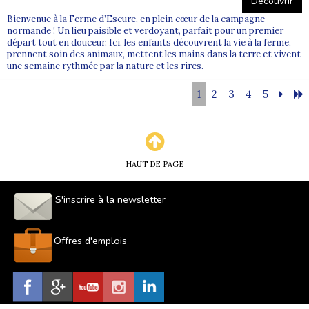
Découvrir
Bienvenue à la Ferme d’Escure, en plein cœur de la campagne
normande ! Un lieu paisible et verdoyant, parfait pour un premier
départ tout en douceur. Ici, les enfants découvrent la vie à la ferme,
prennent soin des animaux, mettent les mains dans la terre et vivent
une semaine rythmée par la nature et les rires.
1
2
3
4
5
HAUT DE PAGE
S'inscrire à la newsletter
Offres d'emplois