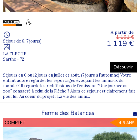
Provence-Alpes-Côte d’Azur
Pyrénées-Atlantique
Pays de la Loire
À partir de
1 161 €
Normandie
1 119 €
Séjour de 6, 7 jour(s)
Kayak, équitation, surf, randonnées, baignades ou ateliers créatifs :
LA FLECHE
chaque destination propose des activités adaptées à l’âge et au
Sarthe - 72
profil des participants.
Découvrir
Des départs depuis de nombreuses villes
Séjours en 6 ou 12 jours en juillet et août. (7 jours à l'automne) Votre
enfant adore regarder les reportages évoquant les animaux du
Nous organisons des départs depuis de nombreuses villes
monde ? Il regarde les rediffusions de l'émission "Une journée au
françaises : Lyon, Paris, Marseille, Lille, Nantes, Toulouse,
zoo" consacré à celui de la Flèche ? Alors ce séjour est clairement fait
Grenoble, Bordeaux, Strasbourg ou encore Saint-Étienne. Quel
pour lui. Au coeur du projet : La vie des anim...
que soit votre lieu de résidence, vous pouvez facilement accéder à
nos séjours.
Ferme des Balances
Des colonies à chaque vacances scolaires
COMPLET
4-9 ANS
Nos colonies sont proposées pendant toutes les vacances
scolaires : été, Toussaint, hiver et printemps. En hiver, les jeunes
peuvent découvrir les sports de neige comme le ski, le snowboard
ou la luge, toujours avec un encadrement qualifié.