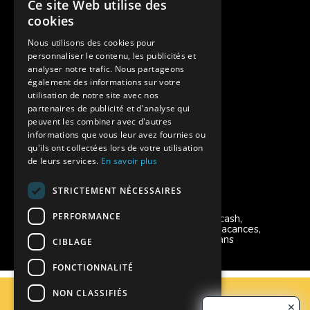
Ce site Web utilise des
Des colonies de vacances inclusives
cookies
Assurances annulations
Nous utilisons des cookies pour
personnaliser le contenu, les publicités et
Aides financières pour partir en colonie
analyser notre trafic. Nous partageons
également des informations sur votre
Charte de confidentialité
utilisation de notre site avec nos
partenaires de publicité et d'analyse qui
peuvent les combiner avec d'autres
Vacances Adaptées Adulte Supernova
informations que vous leur avez fournies ou
qu'ils ont collectées lors de votre utilisation
de leurs services.
En savoir plus
STRICTEMENT NÉCESSAIRES
Modes de règlement acceptés
PERFORMANCE
Chèque, Virement, Espèces, Mandats cash,
Bons CAF, Conseil général, Chèques vacances,
Carte bancaire, Prise en charge reçu sans
CIBLAGE
règlement, Prélèvement, Pass Colo
FONCTIONNALITÉ
C.G.V
NON CLASSIFIÉS
Mentions Légales
✕