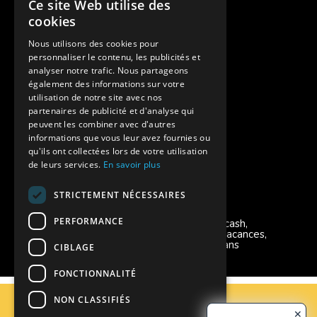
Ce site Web utilise des
Des colonies de vacances inclusives
cookies
Assurances annulations
Nous utilisons des cookies pour
personnaliser le contenu, les publicités et
Aides financières pour partir en colonie
analyser notre trafic. Nous partageons
également des informations sur votre
Charte de confidentialité
utilisation de notre site avec nos
partenaires de publicité et d'analyse qui
peuvent les combiner avec d'autres
Vacances Adaptées Adulte Supernova
informations que vous leur avez fournies ou
qu'ils ont collectées lors de votre utilisation
de leurs services.
En savoir plus
STRICTEMENT NÉCESSAIRES
Modes de règlement acceptés
PERFORMANCE
Chèque, Virement, Espèces, Mandats cash,
Bons CAF, Conseil général, Chèques vacances,
Carte bancaire, Prise en charge reçu sans
CIBLAGE
règlement, Prélèvement, Pass Colo
FONCTIONNALITÉ
C.G.V
NON CLASSIFIÉS
Mentions Légales
✕