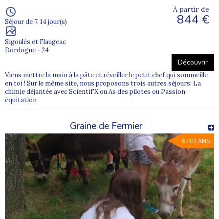
À partir de
844 €
Séjour de 7, 14 jour(s)
Sigoulès et Flaugeac
Dordogne - 24
Découvrir
Viens mettre la main à la pâte et réveiller le petit chef qui sommeille
en toi ! Sur le même site, nous proposons trois autres séjours: La
chimie déjantée avec Scientif'X ou As des pilotes ou Passion
équitation
Graine de Fermier
6-10 ANS