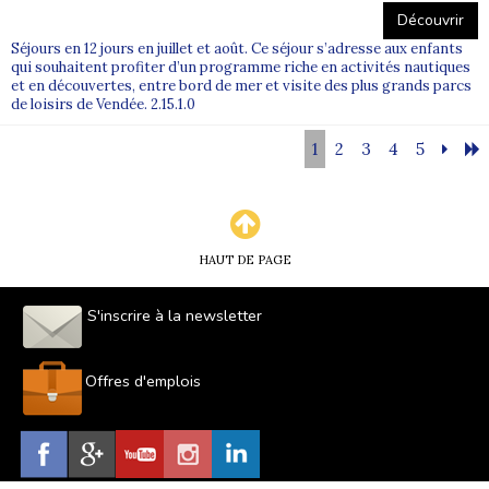
Découvrir
Séjours en 12 jours en juillet et août. Ce séjour s’adresse aux enfants
qui souhaitent profiter d’un programme riche en activités nautiques
et en découvertes, entre bord de mer et visite des plus grands parcs
de loisirs de Vendée. 2.15.1.0
1
2
3
4
5
HAUT DE PAGE
S'inscrire à la newsletter
Offres d'emplois