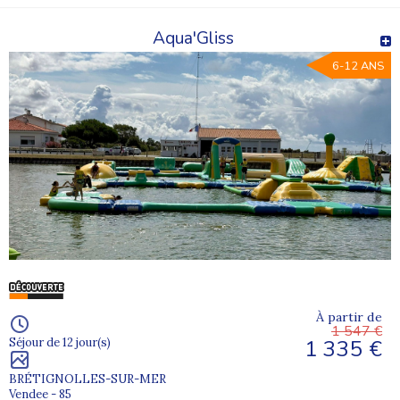
Aqua'Gliss
6-12 ANS
À partir de
1 547 €
1 335 €
Séjour de 12 jour(s)
BRÉTIGNOLLES-SUR-MER
Vendee - 85