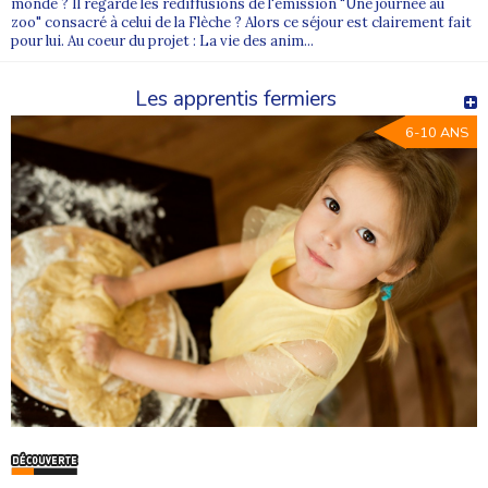
françaises afin de faciliter l’accès aux séjours.
monde ? Il regarde les rediffusions de l'émission "Une journée au
zoo" consacré à celui de la Flèche ? Alors ce séjour est clairement fait
pour lui. Au coeur du projet : La vie des anim...
Les apprentis fermiers
6-10 ANS