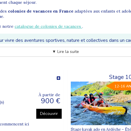
ment chaque séjour.
 des
colonies de vacances en France
adaptées aux enfants et adol
ue.
ez notre
catalogue de colonies de vacances
.
 vivre des aventures sportives, nature et collectives dans un ca
▼ Lire la suite
adaptées aux envies et aux âges des enfants et adolescents. Séjour
 programme qui lui correspond.
Stage 1
12-16 A
À partir de
900 €
(s)
Découvrir
s commencent ici
Stage kayak ado en Ardèche – Été