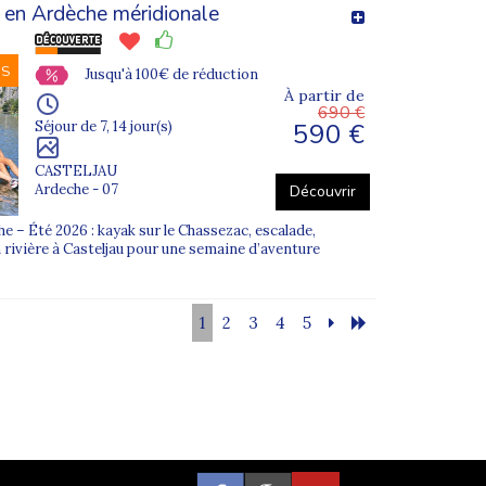
 en Ardèche méridionale
NS
Jusqu'à 100€ de réduction
À partir de
690 €
590 €
Séjour de 7, 14 jour(s)
CASTELJAU
Ardeche - 07
Découvrir
 – Été 2026 : kayak sur le Chassezac, escalade,
n rivière à Casteljau pour une semaine d’aventure
1
2
3
4
5