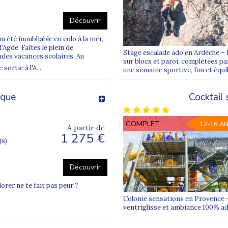
lômés BAFA ou BAFD avec un taux d’encadrement renforcé.
Découvrir
oi ?
 été inoubliable en colo à la mer,
 villes françaises afin de faciliter l’accès aux séjours.
Agde. Faîtes le plein de
Stage escalade ado en Ardèche – 
ndes vacances scolaires. Au
sur blocs et paroi, complétées par
ortie à l'A...
une semaine sportive, fun et équil
ique
Cocktail
COMPLET
12-16 A
À partir de
1 275 €
(s)
Découvrir
orer ne te fait pas peur ?
Colonie sensations en Provence – 
ventriglisse et ambiance 100% ado