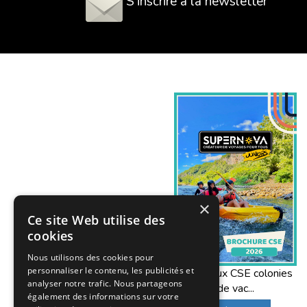
S'inscrire à la newsletter
×
Ce site Web utilise des
cookies
Nous utilisons des cookies pour
personnaliser le contenu, les publicités et
Offres aux CSE colonies
analyser notre trafic. Nous partageons
de vac...
également des informations sur votre