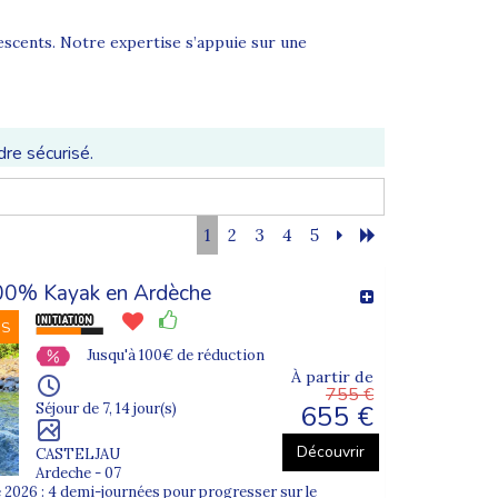
escents. Notre expertise s’appuie sur une
dre sécurisé.
1
2
3
4
5
s multiactivités, colonies sportives, camps bord de
00% Kayak en Ardèche
NS
Jusqu'à 100€ de réduction
À partir de
755 €
655 €
Séjour de 7, 14 jour(s)
Découvrir
CASTELJAU
Ardeche - 07
 2026 : 4 demi-journées pour progresser sur le