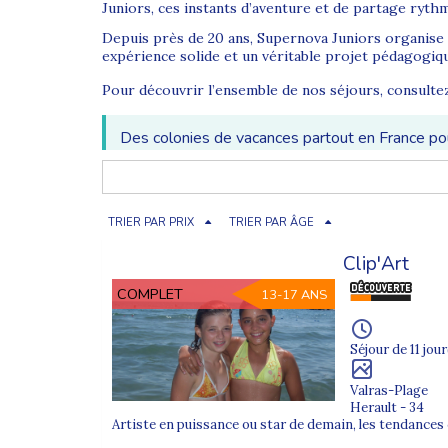
Juniors, ces instants d’aventure et de partage ryth
Depuis près de 20 ans, Supernova Juniors organise
expérience solide et un véritable projet pédagogiq
Pour découvrir l’ensemble de nos séjours, consult
Des colonies de vacances partout en France pour
Colonie de vacances été en France
Chaque été, nous proposons plus de 10 destinations 
TRIER PAR PRIX
TRIER PAR ÂGE
mer ou stages spécialisés : chaque jeune trouve un
Clip'Art
Explorez nos séjours par région :
COMPLET
13-17 ANS
Colonies dans le Sud de la France
Provence-Alpes-Côte d’Azur
Séjour de 11 jour
Pyrénées-Atlantique
Valras-Plage
Herault - 34
Pays de la Loire
Artiste en puissance ou star de demain, les tendance
Normandie