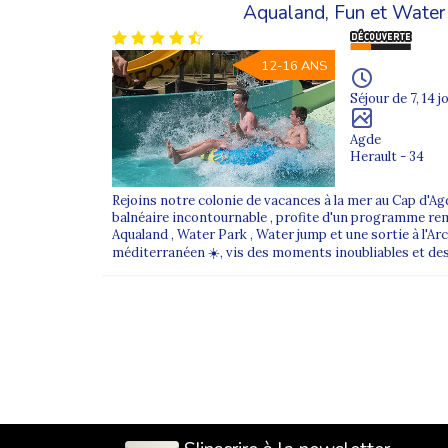
Aqualand, Fun et Wate
12-16 ANS
Séjour de 7, 14 j
Agde
Herault - 34
Rejoins notre colonie de vacances à la mer au Cap d'Ag
balnéaire incontournable , profite d'un programme remp
Aqualand , Water Park , Water jump et une sortie à l'Arch
méditerranéen ☀️, vis des moments inoubliables et des