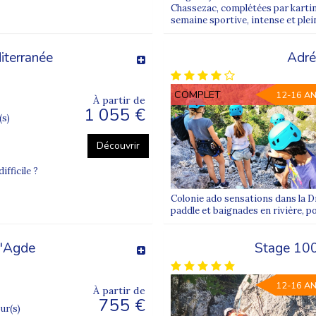
Chassezac, complétées par karting
semaine sportive, intense et plei
liers créatifs : chaque destination propose des activités adaptées à 
iterranée
Adré
lles françaises : Lyon, Paris, Marseille, Lille, Nantes, Toulouse,
s pouvez facilement accéder à nos séjours.
COMPLET
12-16 A
À partir de
1 055 €
(s)
nces scolaires : été, Toussaint, hiver et printemps. En hiver, les
cadrement qualifié.
Découvrir
ne descente en luge sur une piste enneigée.
ifficile ?
nies de vacances à l’étranger
et consultez notre
projet éducatif
.
Colonie ado sensations dans la D
paddle et baignades en rivière, p
ce
et trouvez la colonie idéale pour votre enfant.
d'Agde
Stage 100
12-16 A
À partir de
755 €
de 6 à 17 ans avec des programmes adaptés par tranche d’âge.
our(s)