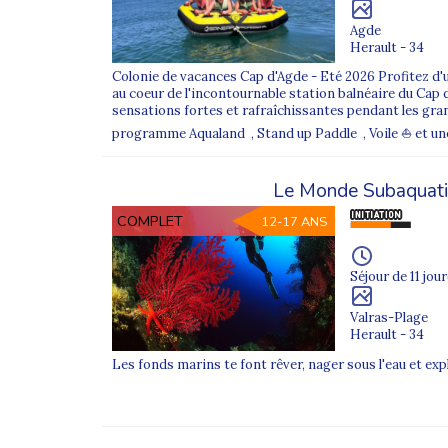
2. Comment est assuré l’encadrement ?
Agde
Chaque groupe est encadré par des animateurs dip
Herault - 34
3. Peut-on choisir un départ proche de chez s
Colonie de vacances Cap d'Agde - Eté 2026 Profitez d'un
Oui, nous proposons des départs depuis de nombreuses
au coeur de l'incontournable station balnéaire du Cap d'
sensations fortes et rafraîchissantes pendant les gra
programme Aqualand , Stand up Paddle , Voile ⛵ et une s
Le Monde Subaquat
COMPLET
12-17 ANS
Séjour de 11 jour
Valras-Plage
Herault - 34
Les fonds marins te font rêver, nager sous l'eau et expl