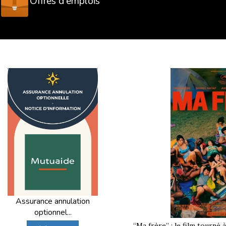
Offres d'emplois
Assurance annulation
optionnel...
“Ma frère” : le film tourné 