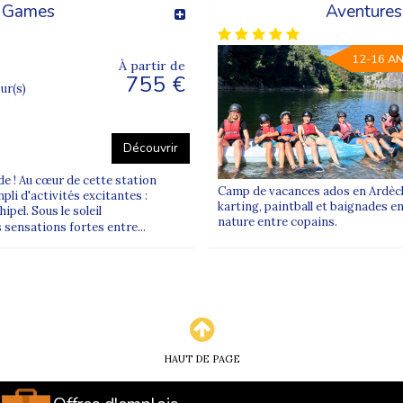
r Games
Aventures
12-16 A
À partir de
755 €
our(s)
Découvrir
de ! Au cœur de cette station
Camp de vacances ados en Ardèche
li d'activités excitantes :
karting, paintball et baignades e
ipel. Sous le soleil
nature entre copains.
 sensations fortes entre...
HAUT DE PAGE