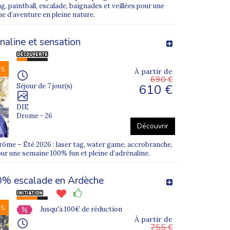
, paintball, escalade, baignades et veillées pour une
ne d’aventure en pleine nature.
l’âge et au profil des participants.
naline et sensation
 Grenoble, Bordeaux, Strasbourg ou encore Saint-
NS
À partir de
690 €
610 €
Séjour de 7 jour(s)
 jeunes peuvent découvrir les sports de neige comme
DIE
Drome - 26
Découvrir
rôme – Été 2026 : laser tag, water game, accrobranche,
our une semaine 100% fun et pleine d’adrénaline.
% escalade en Ardèche
NS
Jusqu'à 100€ de réduction
À partir de
755 €