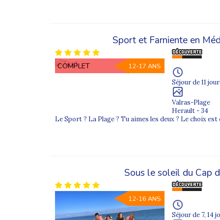
Kayak, équitation, surf, randonnées, baignades ou ate
Des départs depuis de nombreuses villes
Sport et Farniente en Méd
Nous organisons des départs depuis de nombreuses vi
Étienne. Quel que soit votre lieu de résidence, vou
COMPLET
12-17 ANS
Des colonies à chaque vacances scolaires
Séjour de 11 jour
Nos colonies sont proposées pendant toutes les vaca
le ski, le snowboard ou la luge, toujours avec un en
Valras-Plage
Herault - 34
Un groupe d’adolescents enfile leurs casques avant u
Le Sport ? La Plage ? Tu aimes les deux ? Le choix est d
Envie de partir plus loin ? Découvrez aussi nos
colo
Découvrez ci-dessous tous nos
séjours en Fran
Sous le soleil du Cap 
FAQ – Colonies de vacances en France
1. Quels âges sont acceptés ?
12-16 ANS
Nos séjours accueillent les enfants et adolescents 
Séjour de 7, 14 j