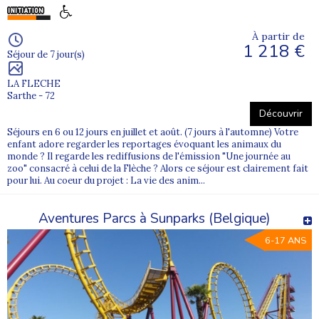
À partir de
1 218 €
Séjour de 7 jour(s)
LA FLECHE
Sarthe - 72
Découvrir
Séjours en 6 ou 12 jours en juillet et août. (7 jours à l'automne) Votre
enfant adore regarder les reportages évoquant les animaux du
monde ? Il regarde les rediffusions de l'émission "Une journée au
zoo" consacré à celui de la Flèche ? Alors ce séjour est clairement fait
pour lui. Au coeur du projet : La vie des anim...
Aventures Parcs à Sunparks (Belgique)
6-17 ANS