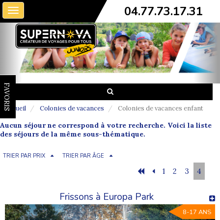
04.77.73.17.31
Toggle
navigation
FAVORIS
Accueil
Colonies de vacances
Colonies de vacances enfant
Aucun séjour ne correspond à votre recherche. Voici la liste
des séjours de la même sous-thématique.
TRIER PAR PRIX
TRIER PAR ÂGE
1
2
3
4
Frissons à Europa Park
8-17 ANS