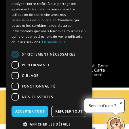
Aides financières pour partir en colonie
analyser notre trafic. Nous partageons
également des informations sur votre
Charte de confidentialité
utilisation de notre site avec nos
partenaires de publicité et d'analyse qui
peuvent les combiner avec d'autres
Vacances Adaptées Adulte Supernova
informations que vous leur avez fournies ou
qu'ils ont collectées lors de votre utilisation
de leurs services.
En savoir plus
STRICTEMENT NÉCESSAIRES
Modes de règlement acceptés
PERFORMANCE
Chèque, Virement, Espèces, Mandats cash, Bons
CAF, Conseil général, Chèques vacances, Carte
bancaire, Prise en charge reçu sans règlement,
CIBLAGE
Prélèvement, Pass Colo
FONCTIONNALITÉ
C.G.V
NON CLASSIFIÉS
Mentions Légales
✕
Besoin d'aide ?
Plan du site
ACCEPTER TOUT
REFUSER TOUT
Espace Professionnels
Nous contacter
AFFICHER LES DÉTAILS
Réalisation
Cubiq
- Solution
Vackélys