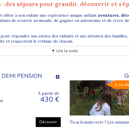
: des séjours pour grandir, découvrir et s’é
est offrir à son enfant une expérience unique mêlant
aventures, déc
nfants de s’ouvrir au monde, de gagner en autonomie et de créer de
pour répondre aux envies des enfants et aux attentes des familles. S
té et respectent le rythme de chacun.
▼ Lire la suite
sée
 un cadre rassurant, propice à
l’épanouissement et à la confiance
tre des enfants et à la qualité de l’encadrement.
- DEMI PENSION
G
sportives, ludiques et collectives
, favorisant le partage, la coo
6-10 A
olonie.
À partir de
430 €
s)
otre enfant
tés adaptées, chaque colonie est organisée par
tranche d’âge
. Cela
Découvrir
Tu as la main verte ? Les animaux