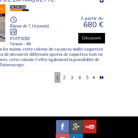
NS
À partir de
680 €
Séjour de 7, 14 jour(s)
Découvrir
POITIERS
Vienne - 86
s les mains, cette colonie de vacances multi-raquettes
tra de découvrir différents sports de raquettes tout en
ers, cette colonie t'offre également la possibilité de
u Futuroscope.
1
2
3
4
5