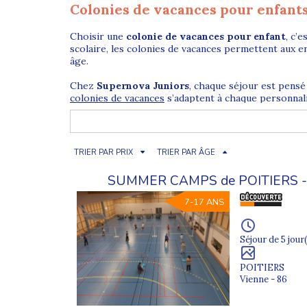
Colonies de vacances pour enfants 
Choisir une
colonie de vacances pour enfant
, c’
scolaire, les colonies de vacances permettent aux e
âge.
Chez
Supernova Juniors
, chaque séjour est pensé 
colonies de vacances
s’adaptent à chaque personnali
Une aventure encadrée et sécuri
TRIER PAR PRIX
TRIER PAR ÂGE
Les colonies de vacances Supernova Juniors offrent
d’animateurs formés et diplômés, attentifs au bien-ê
SUMMER CAMPS de POITIERS 
Les enfants participent à de
nombreuses activités 
7-17 ANS
et vivre ensemble sont au cœur de l’expérience en c
Séjour de 5 jour(
Des colonies adaptées à l’âge de v
POITIERS
Vienne - 86
Pour garantir une intégration réussie et des activi
liens et de s’épanouir dans un groupe homogène.