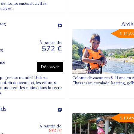
ra de nombreuses activités
ctives !
ers
Ardè
8-11 A
À partir de
572 €
s)
nce
Découvrir
saisons
mpagne normande ! Un lieu
Colonie de vacances 8–11 ans en A
ces enfants toute l’année
: séjours d’hiver à la montagne, colos d
out en douceur. Ici, les enfants
Chassezac, escalade, karting, gell
que enfant, notamment pour un premier départ.
x, mettent les mains dans la terre
s.
ids
ectionnées pour offrir le juste équilibre entre
dépaysement, sécuri
6-10 A
ances qui lui ressemble
.
À partir de
680 €