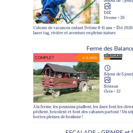
Séjour de 7 jour(
FAQ – Colonies de vacances enfan
DIE
À partir de quel âge partir en colonie de vacanc
Drome - 26
Les colonies de vacances Supernova Juniors accueille
Colonie de vacances enfant Drôme 8-11 ans – Été 2026
laser tag, rivière et aventure en pleine nature.
Mon enfant part pour la première fois, est-ce a
Oui, nos équipes accompagnent les enfants lors de 
Ferme des Balanc
COMPLET
4-9 ANS
Pourquoi choisir Supernova Juniors ?
Supernova Juniors propose des colonies de vacances 
Séjour de 5 jour(
Où découvrir tous les séjours enfants ?
Retrouvez l’ensemble de nos séjours sur la page
co
Seissan
Gers - 32
À la ferme, les poussins piaillent, les ânes font les clow
pêchent, bricolent et font des cabanes partout ! Un séjo
bottes pleines de bonheur !
ESCALADE - GRIMPE et