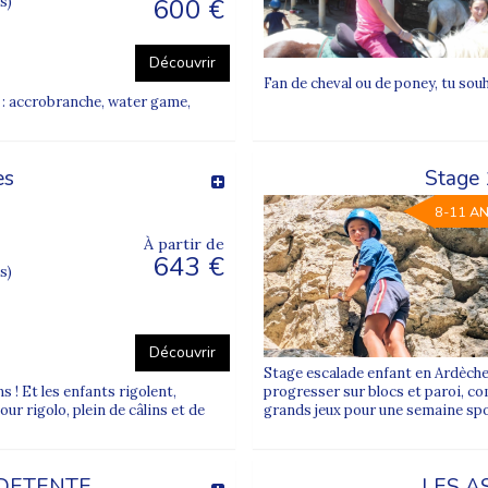
600 €
s)
ts
es ?
Découvrir
nt les enfants dès 6 ans, avec des séjours adaptés à leur âge et à 
Fan de cheval ou de poney, tu sou
 : accrobranche, water game,
dapté ?
leur premier départ, avec un encadrement rassurant et des séjours
es
Stage 
8-11 A
à taille humaine, sécurisées, éducatives et riches en souvenirs pou
À partir de
643 €
s)
lonies de vacances Supernova Juniors
.
Découvrir
Stage escalade enfant en Ardèche
ns ! Et les enfants rigolent,
progresser sur blocs et paroi, co
ur rigolo, plein de câlins et de
grands jeux pour une semaine spor
 DETENTE
LES A