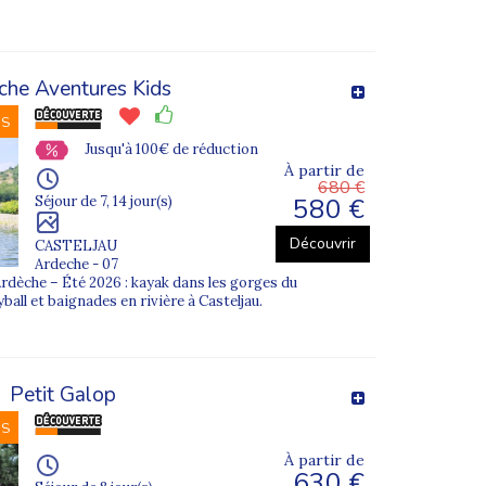
che Aventures Kids
NS
Jusqu'à 100€ de réduction
À partir de
680 €
580 €
Séjour de 7, 14 jour(s)
Découvrir
CASTELJAU
Ardeche - 07
rdèche – Été 2026 : kayak dans les gorges du
e printemps ou grandes aventures estivales. La
yball et baignades en rivière à Casteljau.
Petit Galop
té et qualité des activités
. Mer, montagne ou
NS
À partir de
630 €