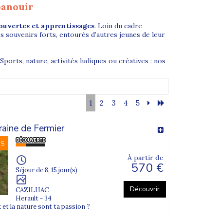
panouir
ouvertes et apprentissages
. Loin du cadre
s souvenirs forts, entourés d’autres jeunes de leur
ports, nature, activités ludiques ou créatives : nos
1
2
3
4
5
 en soi
. Nos équipes d’animation sont composées
raine de Fermier
pération et le respect des autres. Jouer, apprendre
NS
À partir de
570 €
Séjour de 8, 15 jour(s)
Découvrir
CAZILHAC
Herault - 34
 permet aux enfants de tisser plus facilement des
 et la nature sont ta passion ?