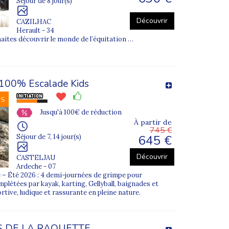
Séjour de 8 jour(s)
Découvrir
CAZILHAC
Herault - 34
leur autonomie.
haites découvrir le monde de l’équitation …
 à durée adaptée.
100% Escalade Kids
NS
r les enfants.
Jusqu'à 100€ de réduction
À partir de
745 €
645 €
Séjour de 7, 14 jour(s)
Découvrir
CASTELJAU
Ardeche - 07
 – Été 2026 : 4 demi-journées de grimpe pour
mplétées par kayak, karting, Gellyball, baignades et
tive, ludique et rassurante en pleine nature.
S DE LA RAQUETTE