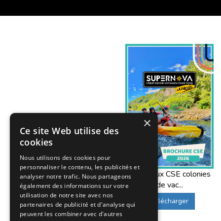
×
Ce site Web utilise des
cookies
Nous utilisons des cookies pour
personnaliser le contenu, les publicités et
Offres aux CSE colonies
analyser notre trafic. Nous partageons
de vac...
également des informations sur votre
utilisation de notre site avec nos
Télécharger
partenaires de publicité et d'analyse qui
peuvent les combiner avec d'autres