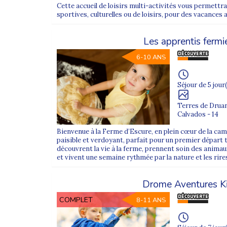
Cette accueil de loisirs multi-activités vous permett
Colonie de vacances 6 ans
sportives, culturelles ou de loisirs, pour des vacances a
Colonie de vacances 7 ans
Les apprentis fermi
Colonie de vacances 8 ans
Colonie de vacances 9 ans
6-10 ANS
Colonie de vacances 10 ans
Séjour de 5 jour(
Colonie de vacances 11 ans
Terres de Drua
Calvados - 14
Des séjours selon les activités et les 
Bienvenue à la Ferme d’Escure, en plein cœur de la ca
Supernova Juniors propose des
colonies de vacan
paisible et verdoyant, parfait pour un premier départ t
durée des séjours est pensée pour s’adapter à cha
découvrent la vie à la ferme, prennent soin des animau
et vivent une semaine rythmée par la nature et les rire
Des destinations qui font rêver
Drome Aventures K
En France ou à l’étranger, nos destinations sont sél
COMPLET
8-11 ANS
nature : chaque enfant peut vivre la
colonie de vac