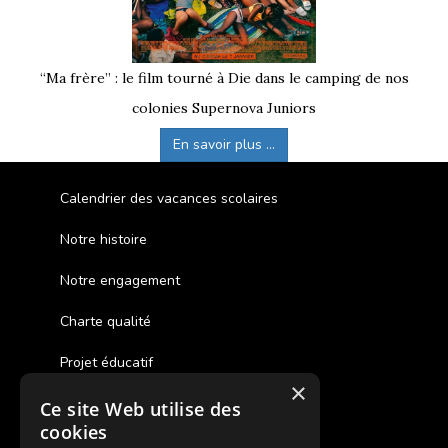
“Ma frère” : le film tourné à Die dans le camping de nos
colonies Supernova Juniors
En savoir plus ...
Calendrier des vacances scolaires
Notre histoire
Notre engagement
Charte qualité
Projet éducatif
×
Ce site Web utilise des
Des colonies de vacances inclusives
cookies