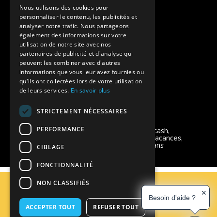
Assurances annulations
Nous utilisons des cookies pour
personnaliser le contenu, les publicités et
Aides financières pour partir en colonie
analyser notre trafic. Nous partageons
également des informations sur votre
Charte de confidentialité
utilisation de notre site avec nos
partenaires de publicité et d'analyse qui
peuvent les combiner avec d'autres
Vacances Adaptées Adulte Supernova
informations que vous leur avez fournies ou
qu'ils ont collectées lors de votre utilisation
de leurs services.
En savoir plus
STRICTEMENT NÉCESSAIRES
Modes de règlement acceptés
PERFORMANCE
Chèque, Virement, Espèces, Mandats cash,
Bons CAF, Conseil général, Chèques vacances,
Carte bancaire, Prise en charge reçu sans
CIBLAGE
règlement, Prélèvement, Pass Colo
FONCTIONNALITÉ
C.G.V
NON CLASSIFIÉS
Mentions Légales
✕
Besoin d'aide ?
Plan du site
ACCEPTER TOUT
REFUSER TOUT
Espace Professionnels