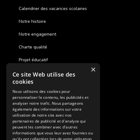
Calendrier des vacances scolaires
Notre histoire
Notre engagement
Charte qualité
Projet éducatif
×
Ce site Web utilise des
Des colonies de vacances inclusives
cookies
Assurances annulations
Nous utilisons des cookies pour
personnaliser le contenu, les publicités et
Aides financières pour partir en colonie
analyser notre trafic. Nous partageons
également des informations sur votre
Charte de confidentialité
utilisation de notre site avec nos
partenaires de publicité et d'analyse qui
peuvent les combiner avec d'autres
Vacances Adaptées Adulte Supernova
informations que vous leur avez fournies ou
qu'ils ont collectées lors de votre utilisation