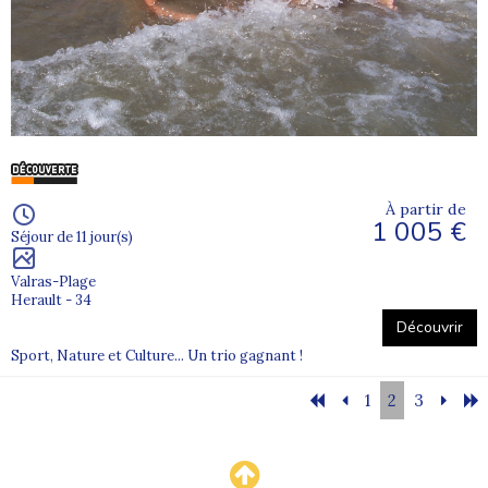
À partir de
1 005 €
Séjour de 11 jour(s)
Valras-Plage
Herault - 34
Découvrir
Sport, Nature et Culture... Un trio gagnant !
1
2
3