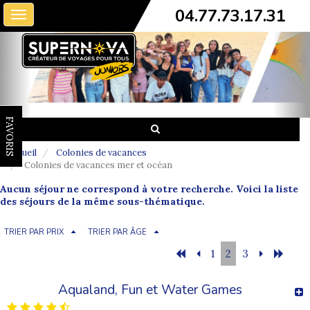
04.77.73.17.31
Toggle
navigation
FAVORIS
Accueil
Colonies de vacances
Colonies de vacances mer et océan
Aucun séjour ne correspond à votre recherche. Voici la liste
des séjours de la même sous-thématique.
TRIER PAR PRIX
TRIER PAR ÂGE
1
2
3
Aqualand, Fun et Water Games