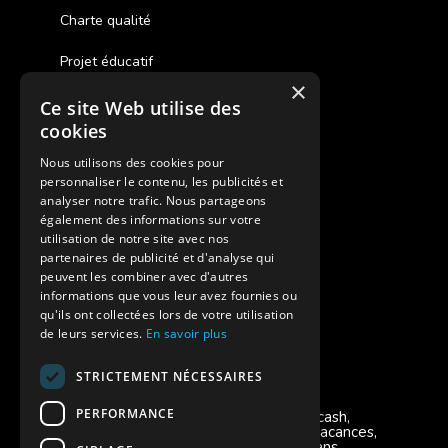
Charte qualité
Projet éducatif
×
Ce site Web utilise des
Des colonies de vacances inclusives
cookies
Assurances annulations
Nous utilisons des cookies pour
personnaliser le contenu, les publicités et
Aides financières pour partir en colonie
analyser notre trafic. Nous partageons
également des informations sur votre
Charte de confidentialité
utilisation de notre site avec nos
partenaires de publicité et d'analyse qui
peuvent les combiner avec d'autres
Vacances Adaptées Adulte Supernova
informations que vous leur avez fournies ou
qu'ils ont collectées lors de votre utilisation
de leurs services.
En savoir plus
STRICTEMENT NÉCESSAIRES
Modes de règlement acceptés
PERFORMANCE
Chèque, Virement, Espèces, Mandats cash,
Bons CAF, Conseil général, Chèques vacances,
Carte bancaire, Prise en charge reçu sans