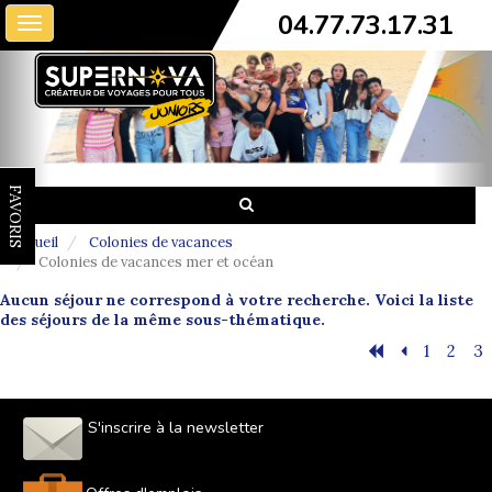
04.77.73.17.31
Toggle
navigation
FAVORIS
Accueil
Colonies de vacances
Colonies de vacances mer et océan
Aucun séjour ne correspond à votre recherche. Voici la liste
des séjours de la même sous-thématique.
1
2
3
S'inscrire à la newsletter