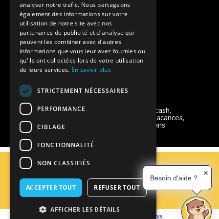
Aides financières pour partir en colonie
analyser notre trafic. Nous partageons
également des informations sur votre
Charte de confidentialité
utilisation de notre site avec nos
partenaires de publicité et d'analyse qui
peuvent les combiner avec d'autres
Vacances Adaptées Adulte Supernova
informations que vous leur avez fournies ou
qu'ils ont collectées lors de votre utilisation
de leurs services.
En savoir plus
STRICTEMENT NÉCESSAIRES
Modes de règlement acceptés
PERFORMANCE
Chèque, Virement, Espèces, Mandats cash,
Bons CAF, Conseil général, Chèques vacances,
Carte bancaire, Prise en charge reçu sans
CIBLAGE
règlement, Prélèvement, Pass Colo
FONCTIONNALITÉ
C.G.V
NON CLASSIFIÉS
Mentions Légales
✕
Besoin d'aide ?
Plan du site
ACCEPTER TOUT
REFUSER TOUT
Espace Professionnels
Nous contacter
AFFICHER LES DÉTAILS
Réalisation
Cubiq
- Solution
Vackélys