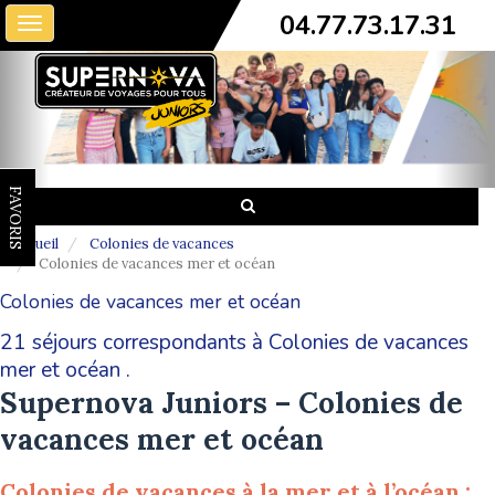
04.77.73.17.31
Toggle
navigation
FAVORIS
Accueil
Colonies de vacances
Colonies de vacances mer et océan
Colonies de vacances mer et océan
21 séjours correspondants à Colonies de vacances
mer et océan .
Supernova Juniors – Colonies de
vacances mer et océan
Colonies de vacances à la mer et à l’océan :