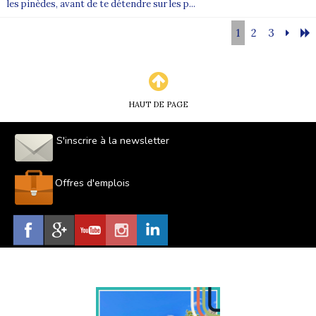
les pinèdes, avant de te détendre sur les p...
1
2
3
HAUT DE PAGE
S'inscrire à la newsletter
Offres d'emplois