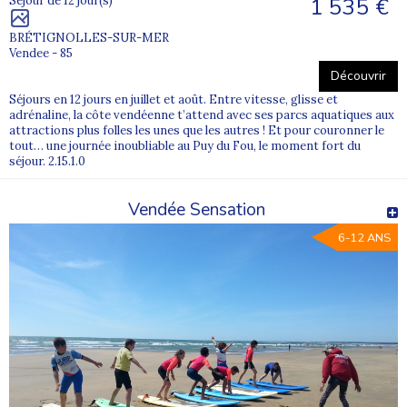
1 535 €
Séjour de 12 jour(s)
Pour aller plus loin
BRÉTIGNOLLES-SUR-MER
Quelles sont les meilleures colonies de vacances ?
Vendee - 85
Découvrir
Quelle colonie de vacances choisir ?
Séjours en 12 jours en juillet et août. Entre vitesse, glisse et
Comment se passe une colonie de vacances ?
adrénaline, la côte vendéenne t’attend avec ses parcs aquatiques aux
attractions plus folles les unes que les autres ! Et pour couronner le
tout… une journée inoubliable au Puy du Fou, le moment fort du
séjour. 2.15.1.0
Vendée Sensation
6-12 ANS