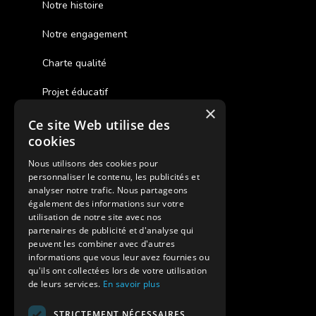
Notre histoire
Notre engagement
Charte qualité
Projet éducatif
×
Ce site Web utilise des
Des colonies de vacances inclusives
cookies
Assurances annulations
Nous utilisons des cookies pour
personnaliser le contenu, les publicités et
Aides financières pour partir en colonie
analyser notre trafic. Nous partageons
également des informations sur votre
Charte de confidentialité
utilisation de notre site avec nos
partenaires de publicité et d'analyse qui
peuvent les combiner avec d'autres
Vacances Adaptées Adulte Supernova
informations que vous leur avez fournies ou
qu'ils ont collectées lors de votre utilisation
de leurs services.
En savoir plus
STRICTEMENT NÉCESSAIRES