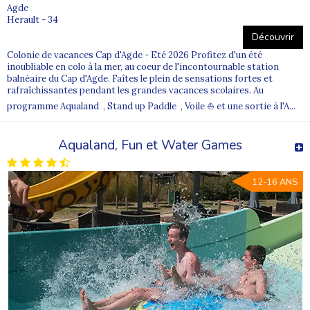
Pour aller plus loin
Agde
Herault - 34
Quelles sont les meilleures colonies de vacances ?
Découvrir
Colonie de vacances Cap d'Agde - Eté 2026 Profitez d'un été
Quelle colonie de vacances choisir ?
inoubliable en colo à la mer, au coeur de l'incontournable station
Comment se passe une colonie de vacances ?
balnéaire du Cap d'Agde. Faîtes le plein de sensations fortes et
rafraîchissantes pendant les grandes vacances scolaires. Au
programme Aqualand , Stand up Paddle , Voile ⛵ et une sortie à l'A...
Aqualand, Fun et Water Games
12-16 ANS