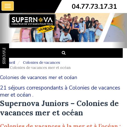
04.77.73.17.31
Toggle
navigation
FAVORIS
Accueil
Colonies de vacances
Colonies de vacances mer et océan
Colonies de vacances mer et océan
21 séjours correspondants à Colonies de vacances
mer et océan .
Supernova Juniors – Colonies de
vacances mer et océan
Colonies de vacances à la mer et à l’océan :