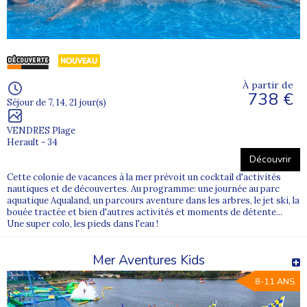
d’âge.
La vie en collectivité permet aux enfants comme aux ados de
s’intégrer facilement, de créer des liens forts et de développer
leur confiance en eux, dans un environnement bienveillant.
À partir de
Des colonies mer et océan pour vivre
738 €
Séjour de 7, 14, 21 jour(s)
l’aventure
VENDRES Plage
Partir en
colonie de vacances proche de la mer ou de l’océan
,
Herault - 34
c’est vivre une véritable aventure. Les jeunes développent à la fois
Découvrir
leurs compétences sportives et leur savoir-être. La colonie
devient alors une
expérience de vie marquante
, favorisant
Cette colonie de vacances à la mer prévoit un cocktail d'activités
l’autonomie et l’ouverture aux autres.
nautiques et de découvertes. Au programme: une journée au parc
aquatique Aqualand, un parcours aventure dans les arbres, le jet ski, la
bouée tractée et bien d'autres activités et moments de détente...
Des sports nautiques accessibles aux enfants et
Une super colo, les pieds dans l'eau !
aux ados
Mer Aventures Kids
Surf, voile, kayak, baignades et jeux de plage : les
sports
nautiques
sont au cœur des colonies de vacances à la mer. Ils
8-11 ANS
répondent au besoin de sensations, de liberté et de découverte
propre à l’enfance et à l’adolescence.