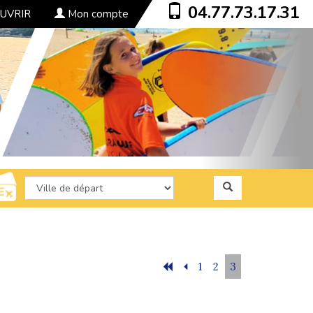
04.77.73.17.31
UVRIR
Mon compte
1
2
3