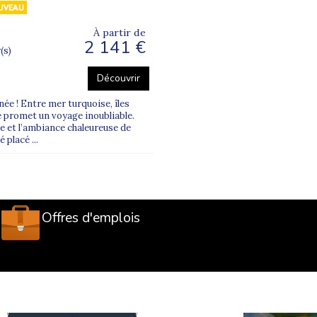
À partir de
2 141 €
(s)
Découvrir
ée ! Entre mer turquoise, îles
lé promet un voyage inoubliable.
e et l’ambiance chaleureuse de
placé ...
Offres d'emplois