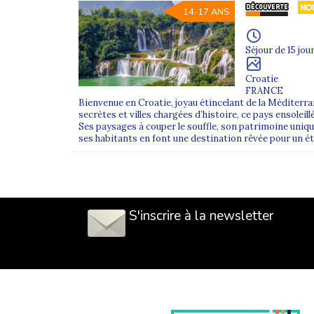
14-17 ANS
Séjour de 15 jour
Croatie
FRANCE
Bienvenue en Croatie, joyau étincelant de la Méditerran
secrètes et villes chargées d’histoire, ce pays ensoleil
Ses paysages à couper le souffle, son patrimoine uniqu
ses habitants en font une destination rêvée pour un été 
S'inscrire à la newsletter