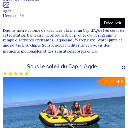
Pour aller plus loin
Agde
Quelles sont les meilleures colonies de vacances ?
Herault - 34
Découvrir
Quelle colonie de vacances choisir ?
Rejoins notre colonie de vacances à la mer au Cap d'Agde ! Au cœur de
Comment se passe une colonie de vacances ?
cette station balnéaire incontournable , profite d'un programme
rempli d'activités excitantes : Aqualand , Water Park , Water jump et
une sortie à l'Archipel. Sous le soleil méditerranéen ☀️, vis des
moments inoubliables et des sensations fortes entre...
Sous le soleil du Cap d'Agde
12-16 ANS