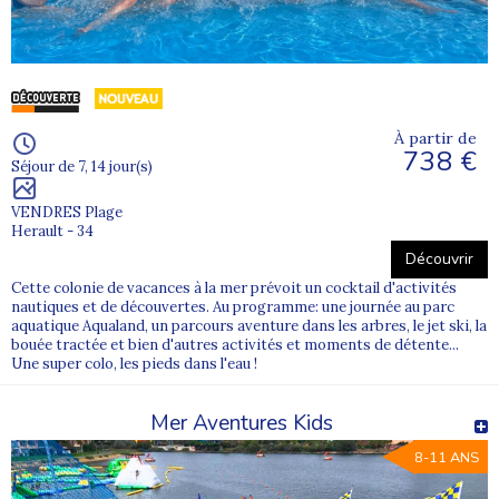
d’âge.
La vie en collectivité permet aux enfants comme aux ados de
s’intégrer facilement, de créer des liens forts et de développer
leur confiance en eux, dans un environnement bienveillant.
À partir de
Des colonies mer et océan pour vivre
738 €
Séjour de 7, 14 jour(s)
l’aventure
VENDRES Plage
Partir en
colonie de vacances proche de la mer ou de l’océan
,
Herault - 34
c’est vivre une véritable aventure. Les jeunes développent à la fois
Découvrir
leurs compétences sportives et leur savoir-être. La colonie
devient alors une
expérience de vie marquante
, favorisant
Cette colonie de vacances à la mer prévoit un cocktail d'activités
l’autonomie et l’ouverture aux autres.
nautiques et de découvertes. Au programme: une journée au parc
aquatique Aqualand, un parcours aventure dans les arbres, le jet ski, la
bouée tractée et bien d'autres activités et moments de détente...
Des sports nautiques accessibles aux enfants et
Une super colo, les pieds dans l'eau !
aux ados
Mer Aventures Kids
Surf, voile, kayak, baignades et jeux de plage : les
sports
nautiques
sont au cœur des colonies de vacances à la mer. Ils
8-11 ANS
répondent au besoin de sensations, de liberté et de découverte
propre à l’enfance et à l’adolescence.