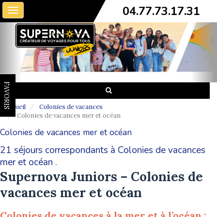
04.77.73.17.31
Toggle
navigation
FAVORIS
Accueil
Colonies de vacances
Colonies de vacances mer et océan
Colonies de vacances mer et océan
21 séjours correspondants à Colonies de vacances
mer et océan .
Supernova Juniors – Colonies de
vacances mer et océan
Colonies de vacances à la mer et à l’océan :