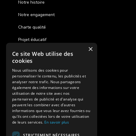
Notre histoire
Notre engagement
Charte qualité
Projet éducatif
×
Ce site Web utilise des
Des colonies de vacances inclusives
cookies
Assurances annulations
Nous utilisons des cookies pour
personnaliser le contenu, les publicités et
Aides financières pour partir en colonie
analyser notre trafic. Nous partageons
également des informations sur votre
Charte de confidentialité
utilisation de notre site avec nos
partenaires de publicité et d'analyse qui
peuvent les combiner avec d'autres
Vacances Adaptées Adulte Supernova
informations que vous leur avez fournies ou
qu'ils ont collectées lors de votre utilisation
de leurs services.
En savoir plus
STRICTEMENT NÉCESSAIRES