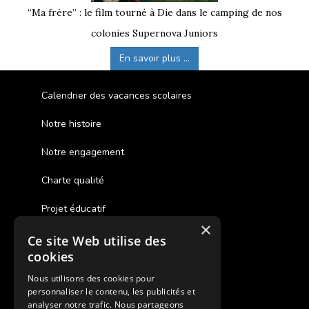
“Ma frère” : le film tourné à Die dans le camping de nos
colonies Supernova Juniors
En savoir plus ...
Calendrier des vacances scolaires
Notre histoire
Notre engagement
Charte qualité
Projet éducatif
×
Ce site Web utilise des
Des colonies de vacances inclusives
cookies
Assurances annulations
Nous utilisons des cookies pour
personnaliser le contenu, les publicités et
Aides financières pour partir en colonie
analyser notre trafic. Nous partageons