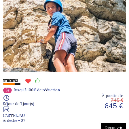
Partir en colonie à la montagne, c’est vivre une
immersion totale en pleine nature
. Évoluer avec
d’autres jeunes dans cet environnement rassurant
favorise la
confiance en soi
, les échanges et l’entraide.
La vie collective permet aux enfants d’expérimenter la
prise d’initiative, l’autonomie et le respect des règles
communes, tout en se sentant encadrés et en sécurité.
Des activités sportives variées en montagne
Les
colonies de vacances montagne
offrent l’occasion
de découvrir ou de pratiquer de nombreux sports : ski,
randonnées, escalade, activités nature ou encore
Jusqu'à 100€ de réduction
expériences originales comme les chiens de traîneau.
À partir de
745 €
645 €
Séjour de 7 jour(s)
Ces activités permettent aux enfants et adolescents de
développer leurs compétences physiques
, de se
CASTELJAU
dépasser et de renforcer leur autonomie, dans un cadre
Ardeche - 07
naturel stimulant.
Découvrir