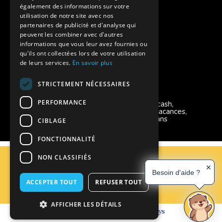
également des informations sur votre
Charte de confidentialité
utilisation de notre site avec nos
partenaires de publicité et d'analyse qui
peuvent les combiner avec d'autres
Vacances Adaptées Adulte Supernova
informations que vous leur avez fournies ou
qu'ils ont collectées lors de votre utilisation
de leurs services.
En savoir plus
STRICTEMENT NÉCESSAIRES
Modes de règlement acceptés
PERFORMANCE
Chèque, Virement, Espèces, Mandats cash,
Bons CAF, Conseil général, Chèques vacances,
Carte bancaire, Prise en charge reçu sans
CIBLAGE
règlement, Prélèvement, Pass Colo
FONCTIONNALITÉ
C.G.V
NON CLASSIFIÉS
Mentions Légales
✕
Besoin d'aide ?
Plan du site
ACCEPTER TOUT
REFUSER TOUT
Espace Professionnels
Nous contacter
AFFICHER LES DÉTAILS
Réalisation
Cubiq
- Solution
Vackélys