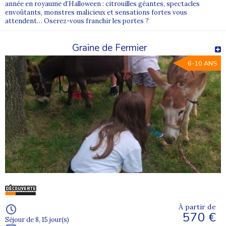
année en royaume d’Halloween : citrouilles géantes, spectacles
envoûtants, monstres malicieux et sensations fortes vous
attendent… Oserez-vous franchir les portes ?
Graine de Fermier
6-10 ANS
À partir de
570 €
Séjour de 8, 15 jour(s)