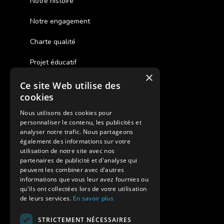
Notre histoire
Notre engagement
Charte qualité
Projet éducatif
×
Ce site Web utilise des
Des colonies de vacances inclusives
cookies
Assurances annulations
Nous utilisons des cookies pour
personnaliser le contenu, les publicités et
Aides financières pour partir en colonie
analyser notre trafic. Nous partageons
également des informations sur votre
Charte de confidentialité
utilisation de notre site avec nos
partenaires de publicité et d'analyse qui
peuvent les combiner avec d'autres
Vacances Adaptées Adulte Supernova
informations que vous leur avez fournies ou
qu'ils ont collectées lors de votre utilisation
de leurs services.
En savoir plus
STRICTEMENT NÉCESSAIRES