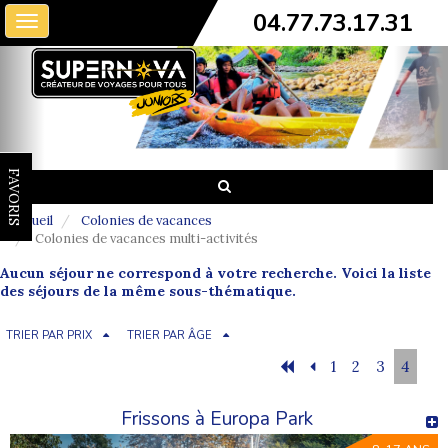
04.77.73.17.31
Toggle
navigation
FAVORIS
Accueil
Colonies de vacances
Colonies de vacances multi-activités
Aucun séjour ne correspond à votre recherche. Voici la liste
des séjours de la même sous-thématique.
TRIER PAR PRIX
TRIER PAR ÂGE
1
2
3
4
Frissons à Europa Park