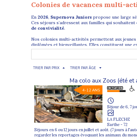
Colonies de vacances multi-act
En
2026
,
Supernova Juniors
propose une large sé
Ces séjours s’adressent aux familles qui souhaitent 
de convivialité
.
Nos colonies multi-activités permettent aux jeunes
diplômées et bienveillantes. Elles constituent une e
Pourquoi choisir une colonie multi
TRIER PAR PRIX
TRIER PAR ÂGE
La
colonie de vacances multi-activités
est idéale
Ma colo aux Zoos (été et
différentes afin de maintenir l’enthousiasme et l’env
4-12 ANS
Au programme selon les séjours : sports collectifs, 
favorise la
sociabilisation
, la
prise de confiance
et
Séjour de 6, 7 jo
Colonies multi-activités pour enf
LA FLECHE
Sarthe - 72
Chez Supernova Juniors, nos
colonies de vacances
Séjours en 6 ou 12 jours en juillet et août. (7 jours à l'
adaptée. Les jeunes évoluent avec des participants d
regarder les reportages évoquant les animaux du monde