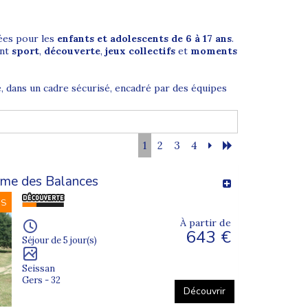
ées pour les
enfants et adolescents de 6 à 17 ans
.
ant
sport
,
découverte
,
jeux collectifs
et
moments
, dans un cadre sécurisé, encadré par des équipes
1
2
3
4
is. Chaque journée est rythmée par des activités
rme des Balances
NS
cape game, grands jeux, veillées… Cette diversité
rables.
À partir de
643 €
Séjour de 5 jour(s)
Seissan
Gers - 32
âge afin de garantir une dynamique de groupe
Découvrir
viale et rassurante.