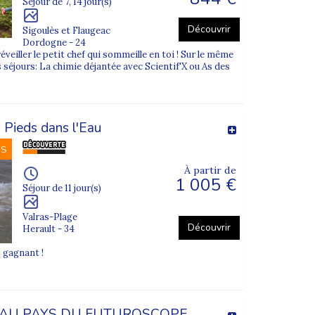
Séjour de 7, 14 jour(s)
Découvrir
Sigoulès et Flaugeac
 le séjour le plus adapté à votre enfant.
Dordogne - 24
éveiller le petit chef qui sommeille en toi ! Sur le même
 séjours: La chimie déjantée avec Scientif'X ou As des
 Pieds dans l'Eau
NS
À partir de
1 005 €
Séjour de 11 jour(s)
Valras-Plage
Découvrir
Herault - 34
o gagnant !
AU PAYS DU FUTUROSCOPE