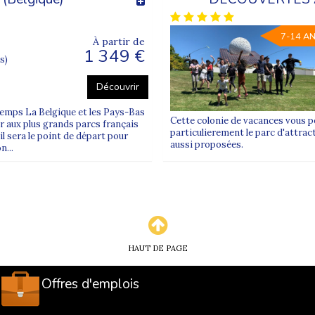
7-14 A
À partir de
1 349 €
s)
Découvrir
ntemps La Belgique et les Pays-Bas
Cette colonie de vacances vous pe
er aux plus grands parcs français
particulierement le parc d'attrac
il sera le point de départ pour
aussi proposées.
...
HAUT DE PAGE
Offres d'emplois