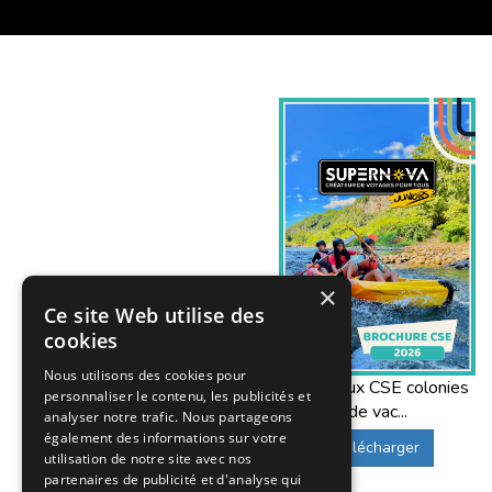
×
Ce site Web utilise des
cookies
Nous utilisons des cookies pour
Offres aux CSE colonies
personnaliser le contenu, les publicités et
de vac...
analyser notre trafic. Nous partageons
également des informations sur votre
Télécharger
utilisation de notre site avec nos
partenaires de publicité et d'analyse qui