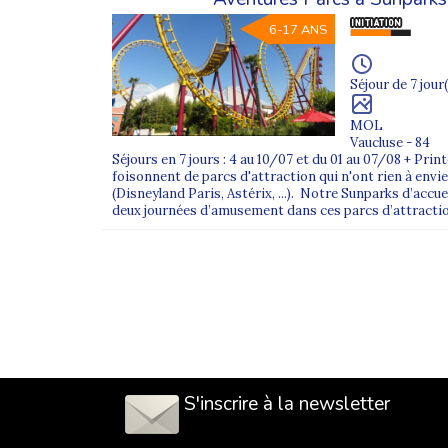
6-17 ANS
Séjour de 7 jour(
MOL
Vaucluse - 84
Séjours en 7 jours : 4 au 10/07 et du 01 au 07/08 + Pri
foisonnent de parcs d'attraction qui n'ont rien à envi
(Disneyland Paris, Astérix, ...). Notre Sunparks d’accue
deux journées d’amusement dans ces parcs d’attraction
S'inscrire à la newsletter