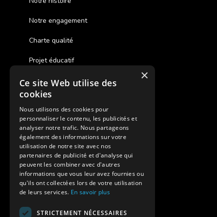
Notre histoire
Notre engagement
Charte qualité
Projet éducatif
×
Ce site Web utilise des
Des colonies de vacances inclusives
cookies
Assurances annulations
Nous utilisons des cookies pour
personnaliser le contenu, les publicités et
Aides financières pour partir en colonie
analyser notre trafic. Nous partageons
également des informations sur votre
Charte de confidentialité
utilisation de notre site avec nos
partenaires de publicité et d'analyse qui
peuvent les combiner avec d'autres
Vacances Adaptées Adulte Supernova
informations que vous leur avez fournies ou
qu'ils ont collectées lors de votre utilisation
de leurs services.
En savoir plus
STRICTEMENT NÉCESSAIRES