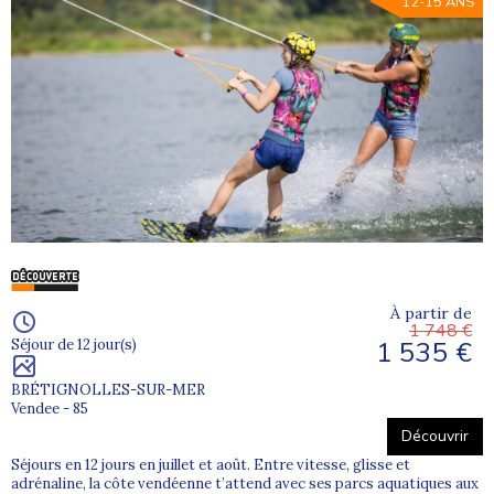
12-15 ANS
À partir de
1 748 €
1 535 €
Séjour de 12 jour(s)
BRÉTIGNOLLES-SUR-MER
Vendee - 85
Découvrir
Séjours en 12 jours en juillet et août. Entre vitesse, glisse et
adrénaline, la côte vendéenne t’attend avec ses parcs aquatiques aux