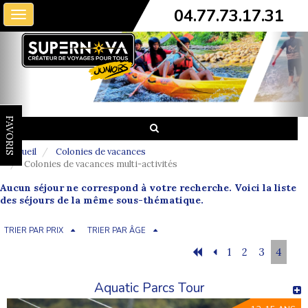
04.77.73.17.31
Toggle
navigation
FAVORIS
Accueil
Colonies de vacances
Colonies de vacances multi-activités
Aucun séjour ne correspond à votre recherche. Voici la liste
des séjours de la même sous-thématique.
TRIER PAR PRIX
TRIER PAR ÂGE
1
2
3
4
Aquatic Parcs Tour