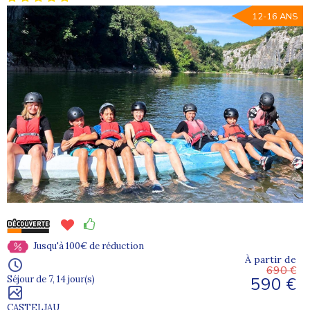
12-16 ANS
Jusqu'à 100€ de réduction
À partir de
690 €
590 €
Séjour de 7, 14 jour(s)
CASTELJAU