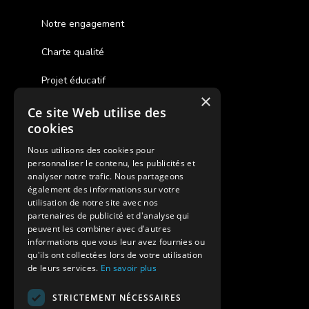
Notre engagement
Charte qualité
Projet éducatif
×
Ce site Web utilise des
Des colonies de vacances inclusives
cookies
Assurances annulations
Nous utilisons des cookies pour
personnaliser le contenu, les publicités et
Aides financières pour partir en colonie
analyser notre trafic. Nous partageons
également des informations sur votre
Charte de confidentialité
utilisation de notre site avec nos
partenaires de publicité et d'analyse qui
peuvent les combiner avec d'autres
Vacances Adaptées Adulte Supernova
informations que vous leur avez fournies ou
qu'ils ont collectées lors de votre utilisation
de leurs services.
En savoir plus
STRICTEMENT NÉCESSAIRES