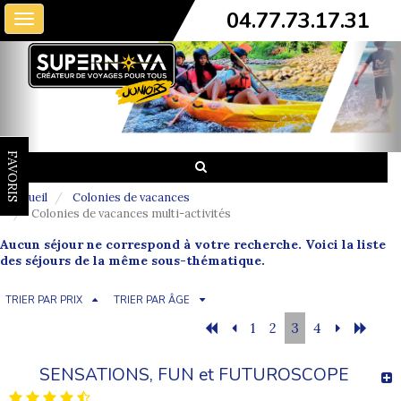
04.77.73.17.31
Toggle
navigation
FAVORIS
Accueil
Colonies de vacances
Colonies de vacances multi-activités
Aucun séjour ne correspond à votre recherche. Voici la liste
des séjours de la même sous-thématique.
TRIER PAR PRIX
TRIER PAR ÂGE
1
2
3
4
SENSATIONS, FUN et FUTUROSCOPE