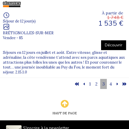
À partir de
1 748 €
1 535 €
Séjour de 12 jour(s)
BRÉTIGNOLLES-SUR-MER
Vendee - 85
Découvrir
Séjours en 12 jours en juillet et août. Entre vitesse, glisse et
adrénaline, la côte vendéenne t’attend avec ses parcs aquatiques aux
attractions plus folles les unes que les autres ! Et pour couronner le
tout… une journée inoubliable au Puy du Fou, le moment fort du
séjour. 2.15.1.0
1
2
3
4
HAUT DE PAGE
S'inscrire à la newsletter