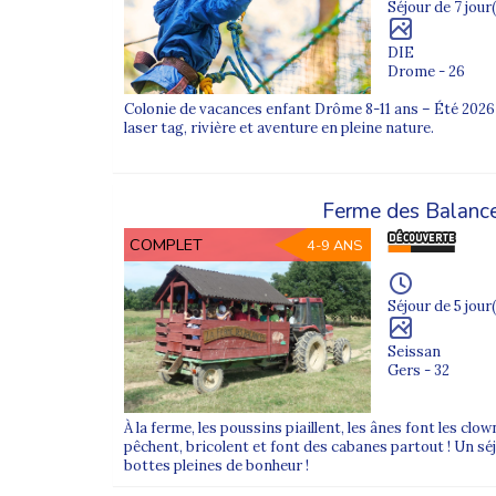
Séjour de 7 jour(
Où trouver les colonies multi-activités Supern
DIE
Vous pouvez découvrir l’ensemble de nos
colonies 
Drome - 26
Colonie de vacances enfant Drôme 8-11 ans – Été 2026
laser tag, rivière et aventure en pleine nature.
Ferme des Balanc
COMPLET
4-9 ANS
Séjour de 5 jour(
Seissan
Gers - 32
À la ferme, les poussins piaillent, les ânes font les clow
pêchent, bricolent et font des cabanes partout ! Un séjo
bottes pleines de bonheur !