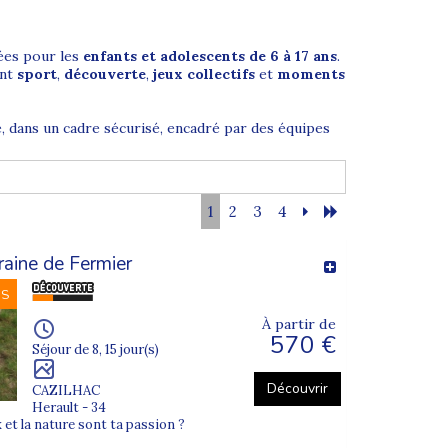
ées pour les
enfants et adolescents de 6 à 17 ans
.
ant
sport
,
découverte
,
jeux collectifs
et
moments
, dans un cadre sécurisé, encadré par des équipes
1
2
3
4
is. Chaque journée est rythmée par des activités
raine de Fermier
NS
cape game, grands jeux, veillées… Cette diversité
rables.
À partir de
570 €
Séjour de 8, 15 jour(s)
Découvrir
CAZILHAC
Herault - 34
âge afin de garantir une dynamique de groupe
 et la nature sont ta passion ?
viale et rassurante.