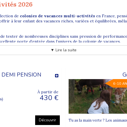
ivités 2026
lection de
colonies de vacances multi-activités
en France, pens
offrir à leur enfant des vacances riches, variées et équilibrées, mêl
 de tester de nombreuses disciplines sans pression de performance
xcellente porte d’entrée dans l’univers de la colonie de vacances.
▼ Lire la suite
-activités ?
 pour les enfants et ados curieux, dynamiques, ou simplement indéc
- DEMI PENSION
G
ie de participer.
6-10 A
activités nautiques, baignades, parcs de loisirs, jeux d’aventure, es
 l’
autonomie
, tout en garantissant des vacances ludiques et mémo
À partir de
430 €
s)
ants et adolescents
 multi-activités enfants
et
ados
sont organisées par tranches d’
Découvrir
Tu as la main verte ? Les animaux
e leur âge, ce qui facilite les rencontres et crée une ambiance convi