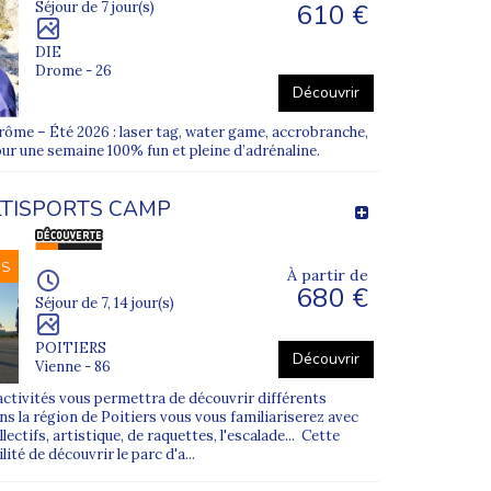
610 €
Séjour de 7 jour(s)
DIE
 le séjour le plus adapté à votre enfant.
Drome - 26
Découvrir
rôme – Été 2026 : laser tag, water game, accrobranche,
our une semaine 100% fun et pleine d’adrénaline.
TISPORTS CAMP
NS
À partir de
680 €
Séjour de 7, 14 jour(s)
POITIERS
Découvrir
Vienne - 86
activités vous permettra de découvrir différents
s la région de Poitiers vous vous familiariserez avec
lectifs, artistique, de raquettes, l'escalade... Cette
ité de découvrir le parc d'a...