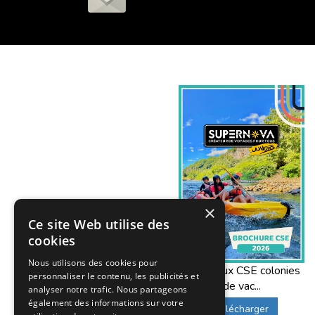
×
Ce site Web utilise des
cookies
Nous utilisons des cookies pour
Offres aux CSE colonies
personnaliser le contenu, les publicités et
de vac...
analyser notre trafic. Nous partageons
également des informations sur votre
Télécharger