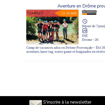
Aventure en Drôme pro
COMPLET
12-16 ANS
Séjour de 7 jour(
DIE
Drome - 26
Camp de vacances ados en Drôme Provençale – Été 202
aventure, laser tag, water game et baignades en rivière
S'inscrire à la newsletter