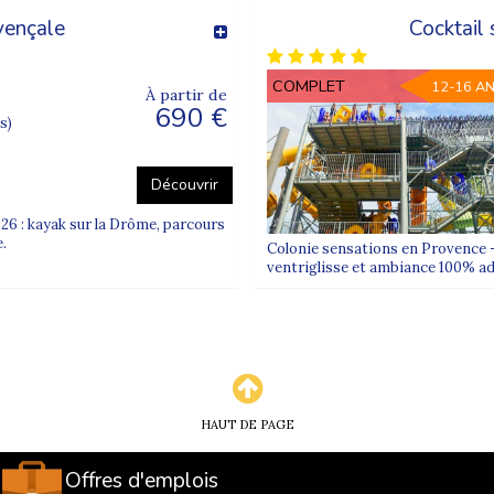
vençale
Cocktail
COMPLET
12-16 A
À partir de
690 €
s)
Découvrir
6 : kayak sur la Drôme, parcours
.
Colonie sensations en Provence – 
ventriglisse et ambiance 100% ado
HAUT DE PAGE
Offres d'emplois