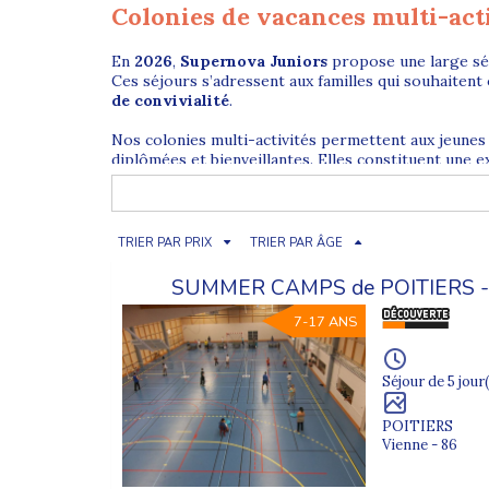
Colonies de vacances multi-act
En
2026
,
Supernova Juniors
propose une large sé
Ces séjours s’adressent aux familles qui souhaitent 
de convivialité
.
Nos colonies multi-activités permettent aux jeunes
diplômées et bienveillantes. Elles constituent une e
Pourquoi choisir une colonie multi
TRIER PAR PRIX
TRIER PAR ÂGE
La
colonie de vacances multi-activités
est idéale
SUMMER CAMPS de POITIERS 
différentes afin de maintenir l’enthousiasme et l’env
7-17 ANS
Au programme selon les séjours : sports collectifs, 
favorise la
sociabilisation
, la
prise de confiance
et
Séjour de 5 jour(
Colonies multi-activités pour enf
POITIERS
Vienne - 86
Chez Supernova Juniors, nos
colonies de vacances
adaptée. Les jeunes évoluent avec des participants d