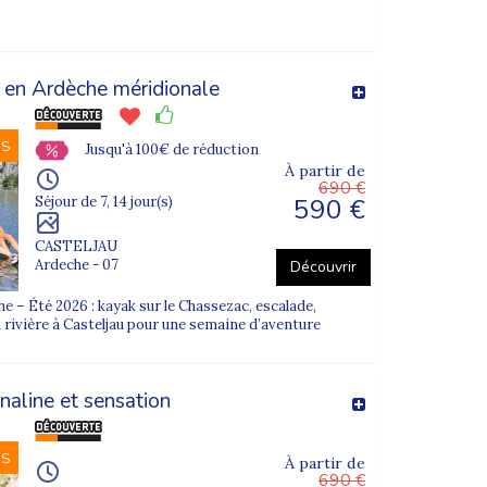
e. L’objectif : qu’ils profitent pleinement de leurs
 en Ardèche méridionale
 des
stages sportifs
encadrés par des
NS
Jusqu'à 100€ de réduction
ervant l’esprit et la convivialité de la colonie de
À partir de
690 €
590 €
Séjour de 7, 14 jour(s)
CASTELJAU
Ardeche - 07
Découvrir
 – Été 2026 : kayak sur le Chassezac, escalade,
cances scolaires, sans objectif de performance.
n rivière à Casteljau pour une semaine d’aventure
tation Jeunesse et Sports.
naline et sensation
enfants sont toujours pris en compte.
NS
À partir de
690 €