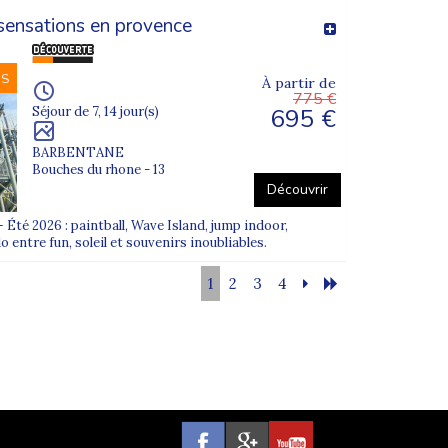
 sensations en provence
NS
À partir de
775 €
695 €
Séjour de 7, 14 jour(s)
BARBENTANE
Bouches du rhone - 13
Découvrir
Été 2026 : paintball, Wave Island, jump indoor,
 entre fun, soleil et souvenirs inoubliables.
1
2
3
4