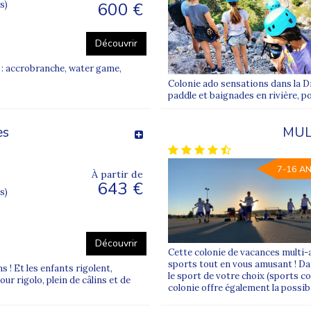
600 €
s)
ova Juniors ?
de vacances Supernova Juniors
directement sur notre site et choisir
Découvrir
 : accrobranche, water game,
Colonie ado sensations dans la D
paddle et baignades en rivière, p
es
MUL
7-16 A
À partir de
643 €
s)
Découvrir
Cette colonie de vacances multi-
sports tout en vous amusant ! Dan
ns ! Et les enfants rigolent,
le sport de votre choix (sports col
ur rigolo, plein de câlins et de
colonie offre également la possibil