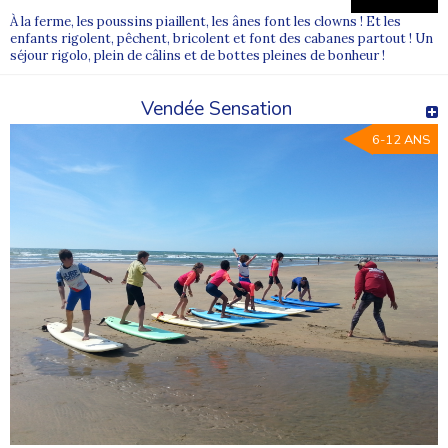
garantir un bon équilibre, mais l’envie et le rythme des enfants
À la ferme, les poussins piaillent, les ânes font les clowns ! Et les
sont toujours pris en compte.
enfants rigolent, pêchent, bricolent et font des cabanes partout ! Un
séjour rigolo, plein de câlins et de bottes pleines de bonheur !
Quelle est la durée des colonies multi-activités ?
Les séjours durent généralement entre une et trois semaines,
principalement pendant les vacances d’été.
Vendée Sensation
6-12 ANS
Où trouver les colonies multi-activités Supernova Juniors ?
Vous pouvez découvrir l’ensemble de nos
colonies de vacances
Supernova Juniors
directement sur notre site et choisir le séjour
le plus adapté à votre enfant.