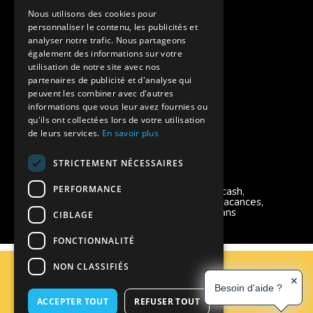
Assurances annulations
Nous utilisons des cookies pour
personnaliser le contenu, les publicités et
Aides financières pour partir en colonie
analyser notre trafic. Nous partageons
également des informations sur votre
Charte de confidentialité
utilisation de notre site avec nos
partenaires de publicité et d'analyse qui
peuvent les combiner avec d'autres
Vacances Adaptées Adulte Supernova
informations que vous leur avez fournies ou
qu'ils ont collectées lors de votre utilisation
de leurs services.
En savoir plus
STRICTEMENT NÉCESSAIRES
Modes de règlement acceptés
PERFORMANCE
Chèque, Virement, Espèces, Mandats cash,
Bons CAF, Conseil général, Chèques vacances,
Carte bancaire, Prise en charge reçu sans
CIBLAGE
règlement, Prélèvement, Pass Colo
FONCTIONNALITÉ
C.G.V
NON CLASSIFIÉS
Mentions Légales
✕
Besoin d'aide ?
Plan du site
ACCEPTER TOUT
REFUSER TOUT
Espace Professionnels