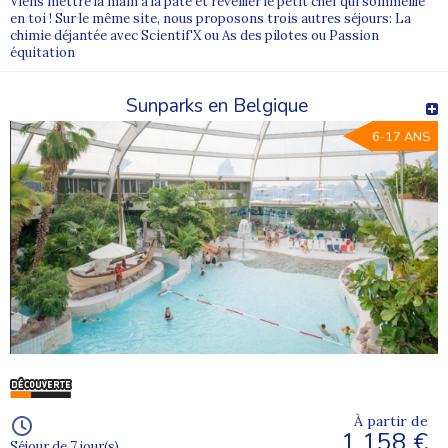
Viens mettre la main à la pâte et réveiller le petit chef qui sommeille
en toi ! Sur le même site, nous proposons trois autres séjours: La
chimie déjantée avec Scientif'X ou As des pilotes ou Passion
équitation
Sunparks en Belgique
6-17 ANS
À partir de
1 158 €
Séjour de 7 jour(s)