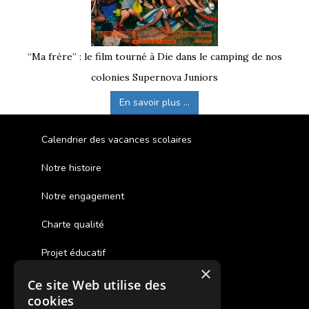
“Ma frère” : le film tourné à Die dans le camping de nos
colonies Supernova Juniors
En savoir plus ...
Calendrier des vacances scolaires
Notre histoire
Notre engagement
Charte qualité
Projet éducatif
×
Ce site Web utilise des
Des colonies de vacances inclusives
cookies