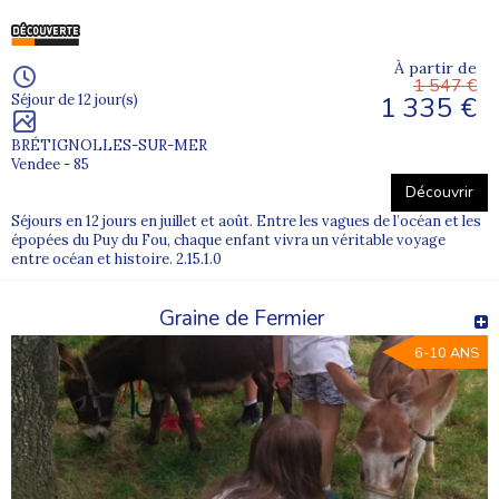
À partir de
1 547 €
1 335 €
Séjour de 12 jour(s)
BRÉTIGNOLLES-SUR-MER
Vendee - 85
Découvrir
Séjours en 12 jours en juillet et août. Entre les vagues de l’océan et les
épopées du Puy du Fou, chaque enfant vivra un véritable voyage
entre océan et histoire. 2.15.1.0
Graine de Fermier
6-10 ANS