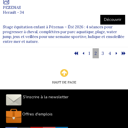
PEZENAS
Herault - 34
Découvrir
Stage équitation enfant à Pézenas – Été 2026 : 4 séances pour
progresser à cheval, complétées par parc aquatique, plage, water
jump, jeux et veillées pour une semaine sportive, ludique et ensoleillée
entre mer et nature.
1
2
3
4
HAUT DE PAGE
S'inscrire à la newsletter
Offres d'emplois