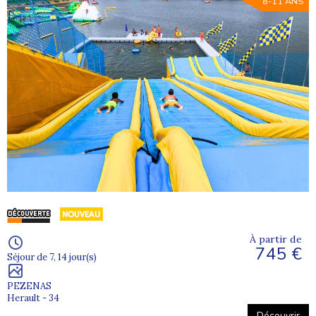
8-11 ANS
À partir de
745 €
Séjour de 7, 14 jour(s)
PEZENAS
Herault - 34
Découvrir