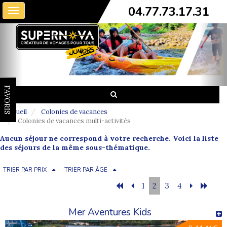
04.77.73.17.31
Toggle
navigation
FAVORIS
Accueil
Colonies de vacances
Colonies de vacances multi-activités
Aucun séjour ne correspond à votre recherche. Voici la liste
des séjours de la même sous-thématique.
TRIER PAR PRIX
TRIER PAR ÂGE
1
2
3
4
Mer Aventures Kids