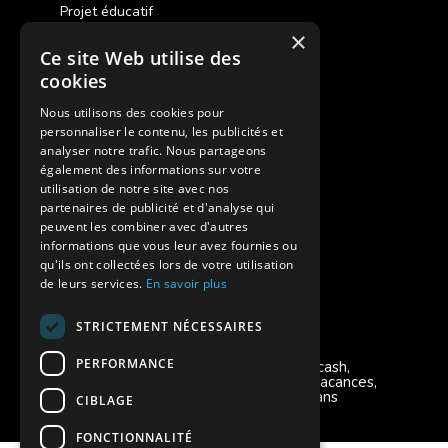
Projet éducatif
×
Ce site Web utilise des
Des colonies de vacances inclusives
cookies
Assurances annulations
Nous utilisons des cookies pour
personnaliser le contenu, les publicités et
Aides financières pour partir en colonie
analyser notre trafic. Nous partageons
également des informations sur votre
Charte de confidentialité
utilisation de notre site avec nos
partenaires de publicité et d'analyse qui
peuvent les combiner avec d'autres
Vacances Adaptées Adulte Supernova
informations que vous leur avez fournies ou
qu'ils ont collectées lors de votre utilisation
de leurs services.
En savoir plus
STRICTEMENT NÉCESSAIRES
Modes de règlement acceptés
PERFORMANCE
Chèque, Virement, Espèces, Mandats cash,
Bons CAF, Conseil général, Chèques vacances,
Carte bancaire, Prise en charge reçu sans
CIBLAGE
règlement, Prélèvement, Pass Colo
FONCTIONNALITÉ