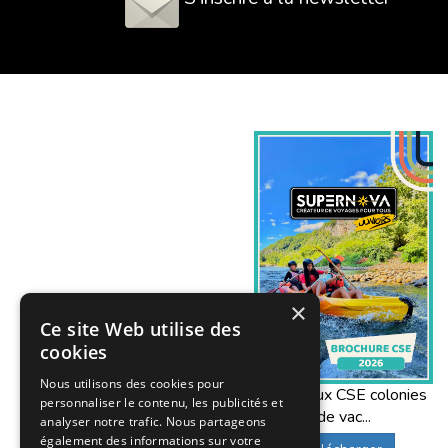
×
Ce site Web utilise des
cookies
Nous utilisons des cookies pour
Offres aux CSE colonies
personnaliser le contenu, les publicités et
de vac...
analyser notre trafic. Nous partageons
également des informations sur votre