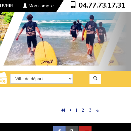
04.77.73.17.31
UVRIR
Mon compte
1
2
3
4