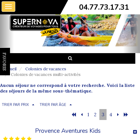
04.77.73.17.31
Toggle
navigation
FAVORIS
Accueil
Colonies de vacances
Colonies de vacances multi-activités
Aucun séjour ne correspond à votre recherche. Voici la liste
des séjours de la même sous-thématique.
TRIER PAR PRIX
TRIER PAR ÂGE
1
2
3
4
Provence Aventures Kids