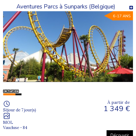
Aventures Parcs à Sunparks (Belgique)
6-17 ANS
À partir de
1 349 €
Séjour de 7 jour(s)
MOL
Vaucluse - 84
Découvrir