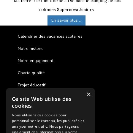
“Ma frère” : le film tourné à Die dans le camping de nos
colonies Supernova Juniors
En savoir plus ...
Calendrier des vacances scolaires
Notre histoire
Notre engagement
Charte qualité
Projet éducatif
×
Ce site Web utilise des
Des colonies de vacances inclusives
cookies
Assurances annulations
Nous utilisons des cookies pour
personnaliser le contenu, les publicités et
Aides financières pour partir en colonie
analyser notre trafic. Nous partageons
également des informations sur votre