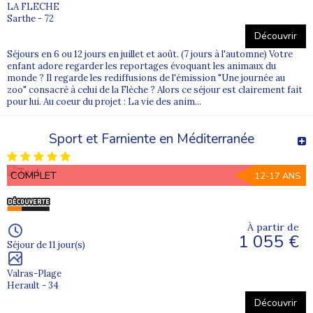
LA FLECHE
Sarthe - 72
Découvrir
Séjours en 6 ou 12 jours en juillet et août. (7 jours à l'automne) Votre
enfant adore regarder les reportages évoquant les animaux du
monde ? Il regarde les rediffusions de l'émission "Une journée au
zoo" consacré à celui de la Flèche ? Alors ce séjour est clairement fait
pour lui. Au coeur du projet : La vie des anim...
Sport et Farniente en Méditerranée
COMPLET
12-17 ANS
À partir de
1 055 €
Séjour de 11 jour(s)
Valras-Plage
Herault - 34
Découvrir