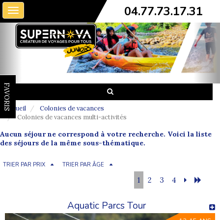
04.77.73.17.31
Toggle
navigation
FAVORIS
Accueil
Colonies de vacances
Colonies de vacances multi-activités
Aucun séjour ne correspond à votre recherche. Voici la liste
des séjours de la même sous-thématique.
TRIER PAR PRIX
TRIER PAR ÂGE
1
2
3
4
Aquatic Parcs Tour