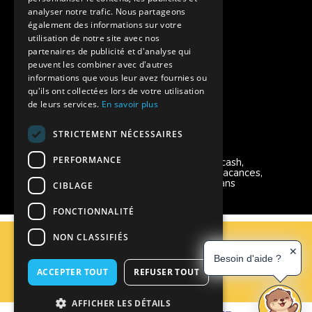
Aides financières pour partir en colonie
analyser notre trafic. Nous partageons
également des informations sur votre
Charte de confidentialité
utilisation de notre site avec nos
partenaires de publicité et d'analyse qui
peuvent les combiner avec d'autres
Vacances Adaptées Adulte Supernova
informations que vous leur avez fournies ou
qu'ils ont collectées lors de votre utilisation
de leurs services.
En savoir plus
STRICTEMENT NÉCESSAIRES
Modes de règlement acceptés
PERFORMANCE
Chèque, Virement, Espèces, Mandats cash,
Bons CAF, Conseil général, Chèques vacances,
Carte bancaire, Prise en charge reçu sans
CIBLAGE
règlement, Prélèvement, Pass Colo
FONCTIONNALITÉ
C.G.V
NON CLASSIFIÉS
Mentions Légales
✕
Besoin d'aide ?
Plan du site
ACCEPTER TOUT
REFUSER TOUT
Espace Professionnels
Nous contacter
AFFICHER LES DÉTAILS