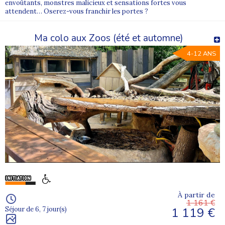
envoûtants, monstres malicieux et sensations fortes vous
attendent… Oserez-vous franchir les portes ?
Ma colo aux Zoos (été et automne)
4-12 ANS
À partir de
1 161 €
1 119 €
Séjour de 6, 7 jour(s)