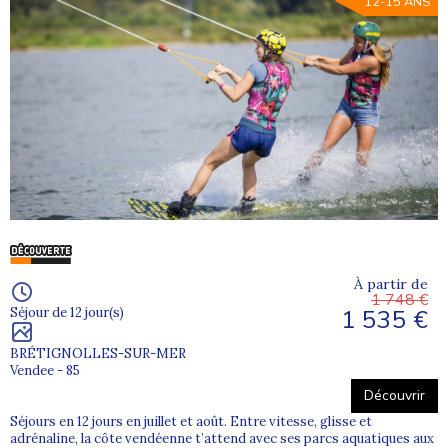
12-15 ANS
À partir de
1 748 €
1 535 €
Séjour de 12 jour(s)
BRÉTIGNOLLES-SUR-MER
Vendee - 85
Découvrir
Séjours en 12 jours en juillet et août. Entre vitesse, glisse et
adrénaline, la côte vendéenne t’attend avec ses parcs aquatiques aux