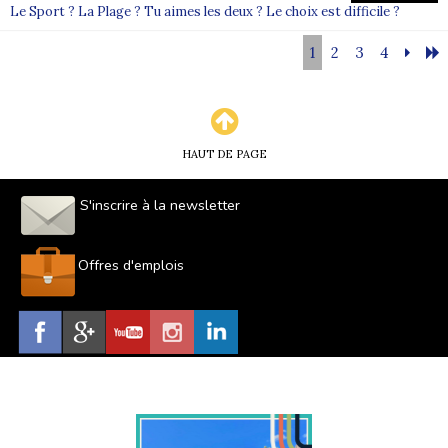
Le Sport ? La Plage ? Tu aimes les deux ? Le choix est difficile ?
1
2
3
4
HAUT DE PAGE
S'inscrire à la newsletter
Offres d'emplois