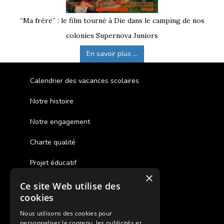
“Ma frère” : le film tourné à Die dans le camping de nos
colonies Supernova Juniors
En savoir plus ...
Calendrier des vacances scolaires
Notre histoire
Notre engagement
Charte qualité
Projet éducatif
×
Ce site Web utilise des
Des colonies de vacances inclusives
cookies
Assurances annulations
Nous utilisons des cookies pour
personnaliser le contenu, les publicités et