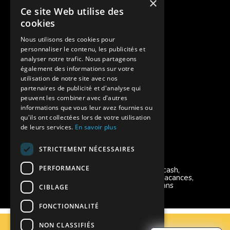
×
Ce site Web utilise des
Des colonies de vacances inclusives
cookies
Assurances annulations
Nous utilisons des cookies pour
personnaliser le contenu, les publicités et
Aides financières pour partir en colonie
analyser notre trafic. Nous partageons
également des informations sur votre
Charte de confidentialité
utilisation de notre site avec nos
partenaires de publicité et d'analyse qui
peuvent les combiner avec d'autres
Vacances Adaptées Adulte Supernova
informations que vous leur avez fournies ou
qu'ils ont collectées lors de votre utilisation
de leurs services.
En savoir plus
STRICTEMENT NÉCESSAIRES
Modes de règlement acceptés
PERFORMANCE
Chèque, Virement, Espèces, Mandats cash,
Bons CAF, Conseil général, Chèques vacances,
Carte bancaire, Prise en charge reçu sans
CIBLAGE
règlement, Prélèvement, Pass Colo
FONCTIONNALITÉ
C.G.V
NON CLASSIFIÉS