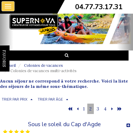
04.77.73.17.31
Toggle
navigation
FAVORIS
Accueil
Colonies de vacances
Colonies de vacances multi-activités
Aucun séjour ne correspond à votre recherche. Voici la liste
des séjours de la même sous-thématique.
TRIER PAR PRIX
TRIER PAR ÂGE
1
2
3
4
Sous le soleil du Cap d'Agde