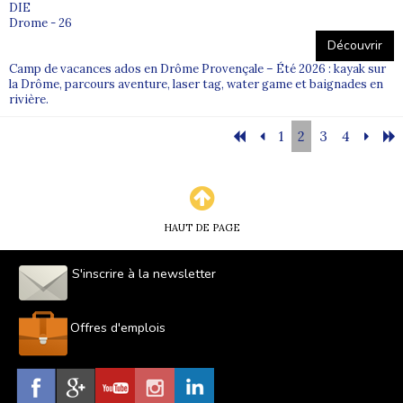
DIE
Drome - 26
Découvrir
Camp de vacances ados en Drôme Provençale – Été 2026 : kayak sur
la Drôme, parcours aventure, laser tag, water game et baignades en
rivière.
1
2
3
4
HAUT DE PAGE
S'inscrire à la newsletter
Offres d'emplois