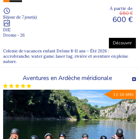
À partir de
680 €
600 €
Séjour de 7 jour(s)
DIE
Drome - 26
Découvrir
Colonie de vacances enfant Drôme 8-11 ans – Été 2026 :
accrobranche, water game, laser tag, rivière et aventure en pleine
nature.
Aventures en Ardèche méridionale
12-16 ANS