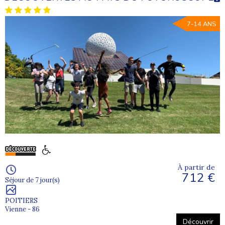
7-14 ANS
À partir de
712 €
Séjour de 7 jour(s)
POITIERS
Vienne - 86
Découvrir