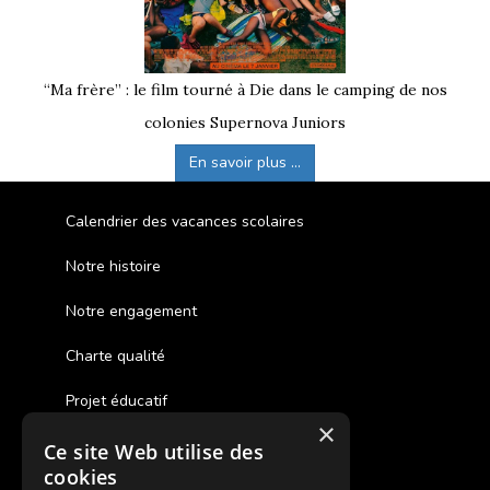
“Ma frère” : le film tourné à Die dans le camping de nos
colonies Supernova Juniors
En savoir plus ...
Calendrier des vacances scolaires
Notre histoire
Notre engagement
Charte qualité
Projet éducatif
×
Ce site Web utilise des
Des colonies de vacances inclusives
cookies