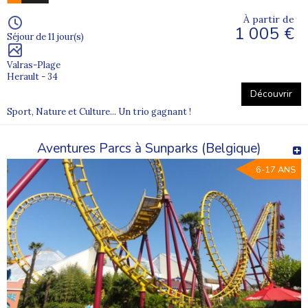
À partir de
1 005 €
Séjour de 11 jour(s)
Valras-Plage
Herault - 34
Découvrir
Sport, Nature et Culture... Un trio gagnant !
Aventures Parcs à Sunparks (Belgique)
6-17 ANS