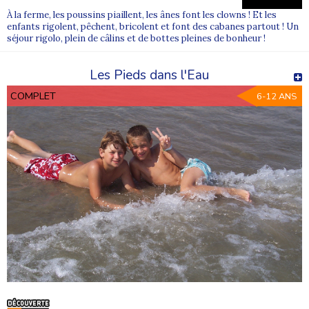
garantir un bon équilibre, mais l’envie et le rythme des enfants
À la ferme, les poussins piaillent, les ânes font les clowns ! Et les
sont toujours pris en compte.
enfants rigolent, pêchent, bricolent et font des cabanes partout ! Un
séjour rigolo, plein de câlins et de bottes pleines de bonheur !
Quelle est la durée des colonies multi-activités ?
Les séjours durent généralement entre une et trois semaines,
principalement pendant les vacances d’été.
Les Pieds dans l'Eau
COMPLET
6-12 ANS
Où trouver les colonies multi-activités Supernova Juniors ?
Vous pouvez découvrir l’ensemble de nos
colonies de vacances
Supernova Juniors
directement sur notre site et choisir le séjour
le plus adapté à votre enfant.