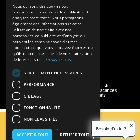
Assurances annulations
Nous utilisons des cookies pour
personnaliser le contenu, les publicités et
Aides financières pour partir en colonie
analyser notre trafic. Nous partageons
également des informations sur votre
Charte de confidentialité
utilisation de notre site avec nos
partenaires de publicité et d'analyse qui
peuvent les combiner avec d'autres
Vacances Adaptées Adulte Supernova
informations que vous leur avez fournies ou
qu'ils ont collectées lors de votre utilisation
de leurs services.
En savoir plus
STRICTEMENT NÉCESSAIRES
Modes de règlement acceptés
PERFORMANCE
Chèque, Virement, Espèces, Mandats cash,
Bons CAF, Conseil général, Chèques vacances,
Carte bancaire, Prise en charge reçu sans
CIBLAGE
règlement, Prélèvement, Pass Colo
FONCTIONNALITÉ
C.G.V
NON CLASSIFIÉS
Mentions Légales
✕
Besoin d'aide ?
Plan du site
ACCEPTER TOUT
REFUSER TOUT
Espace Professionnels