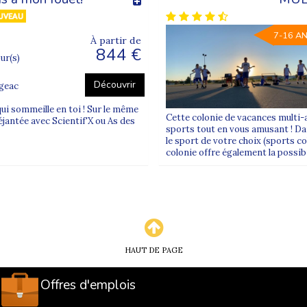
7-16 A
À partir de
844 €
our(s)
Découvrir
ugeac
 qui sommeille en toi ! Sur le même
Cette colonie de vacances multi-
éjantée avec Scientif'X ou As des
sports tout en vous amusant ! Dan
le sport de votre choix (sports col
colonie offre également la possibil
HAUT DE PAGE
Offres d'emplois