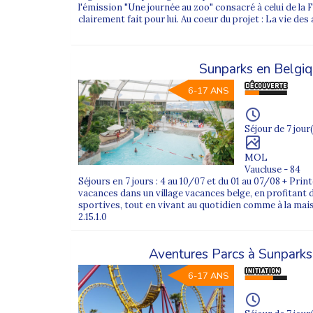
l'émission "Une journée au zoo" consacré à celui de la F
Encadrés par des animateurs investis, les enfants al
clairement fait pour lui. Au coeur du projet : La vie des 
vacances, sans jamais s’ennuyer, tout en vivant une 
Et si votre enfant préfère un sport
Sunparks en Belgi
6-17 ANS
Si votre enfant souhaite se spécialiser ou approfond
professionnels. Football, rugby, gym, équitation ou 
vacances.
Séjour de 7 jour(
FAQ – Colonies de vacances multi-
MOL
Vaucluse - 84
Séjours en 7 jours : 4 au 10/07 et du 01 au 07/08 + Pr
À qui s’adressent les colonies multi-activités ?
vacances dans un village vacances belge, en profitant d
Elles s’adressent aux enfants et adolescents de 6 à 
sportives, tout en vivant au quotidien comme à la maison.
2.15.1.0
Les séjours sont-ils sécurisés ?
Oui. Tous les séjours Supernova Juniors sont décla
Aventures Parcs à Sunparks
Mon enfant peut-il choisir ses activités ?
Les activités sont organisées par l’équipe d’animati
6-17 ANS
Quelle est la durée des colonies multi-activités
Les séjours durent généralement entre une et trois