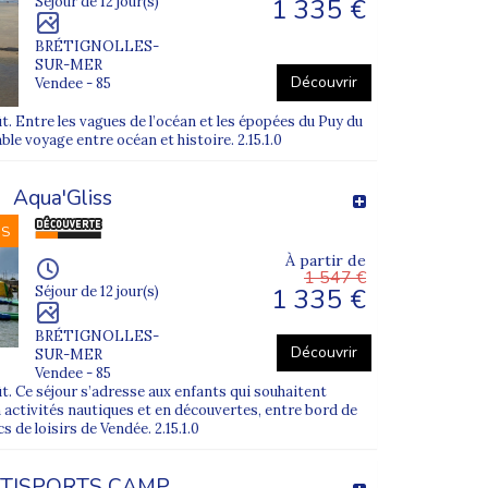
1 335 €
Séjour de 12 jour(s)
BRÉTIGNOLLES-
 le séjour le plus adapté à votre enfant.
SUR-MER
Découvrir
Vendee - 85
oût. Entre les vagues de l’océan et les épopées du Puy du
ble voyage entre océan et histoire. 2.15.1.0
Aqua'Gliss
NS
À partir de
1 547 €
1 335 €
Séjour de 12 jour(s)
BRÉTIGNOLLES-
Découvrir
SUR-MER
Vendee - 85
oût. Ce séjour s’adresse aux enfants qui souhaitent
 activités nautiques et en découvertes, entre bord de
s de loisirs de Vendée. 2.15.1.0
TISPORTS CAMP