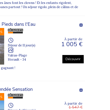
 les ânes font les clowns ! Et les enfants rigolent,
e. L’objectif : qu’ils profitent pleinement de leurs
anes partout ! Un séjour rigolo, plein de câlins et de
 Pieds dans l'Eau
NS
 des
stages sportifs
encadrés par des
ervant l’esprit et la convivialité de la colonie de
À partir de
1 005 €
Séjour de 11 jour(s)
Valras-Plage
Découvrir
Herault - 34
o gagnant !
cances scolaires, sans objectif de performance.
tation Jeunesse et Sports.
endée Sensation
enfants sont toujours pris en compte.
NS
À partir de
1 547 €