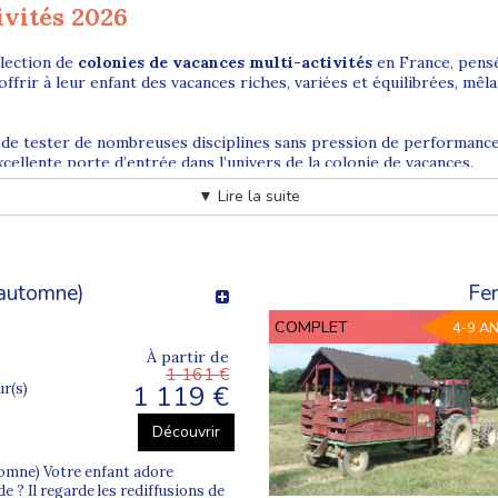
ivités 2026
lection de
colonies de vacances multi-activités
en France, pens
offrir à leur enfant des vacances riches, variées et équilibrées, mêl
 de tester de nombreuses disciplines sans pression de performance
xcellente porte d’entrée dans l’univers de la colonie de vacances.
▼ Lire la suite
-activités ?
 pour les enfants et ados curieux, dynamiques, ou simplement indéc
 automne)
Fe
ie de participer.
COMPLET
4-9 A
activités nautiques, baignades, parcs de loisirs, jeux d’aventure, es
 l’
autonomie
, tout en garantissant des vacances ludiques et mémo
À partir de
1 161 €
1 119 €
ur(s)
ants et adolescents
Découvrir
 multi-activités enfants
et
ados
sont organisées par tranches d’
automne) Votre enfant adore
e leur âge, ce qui facilite les rencontres et crée une ambiance convi
 ? Il regarde les rediffusions de