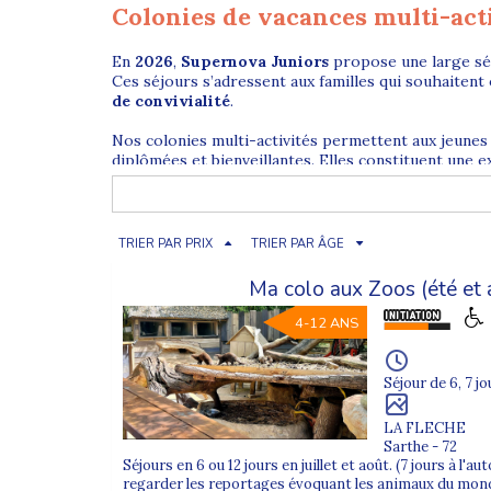
Colonies de vacances multi-act
En
2026
,
Supernova Juniors
propose une large sé
Ces séjours s’adressent aux familles qui souhaitent 
de convivialité
.
Nos colonies multi-activités permettent aux jeunes
diplômées et bienveillantes. Elles constituent une e
Pourquoi choisir une colonie multi
TRIER PAR PRIX
TRIER PAR ÂGE
La
colonie de vacances multi-activités
est idéale
Ma colo aux Zoos (été et
différentes afin de maintenir l’enthousiasme et l’env
4-12 ANS
Au programme selon les séjours : sports collectifs, 
favorise la
sociabilisation
, la
prise de confiance
et
Séjour de 6, 7 jo
Colonies multi-activités pour enf
LA FLECHE
Sarthe - 72
Chez Supernova Juniors, nos
colonies de vacances
Séjours en 6 ou 12 jours en juillet et août. (7 jours à l'
adaptée. Les jeunes évoluent avec des participants d
regarder les reportages évoquant les animaux du monde