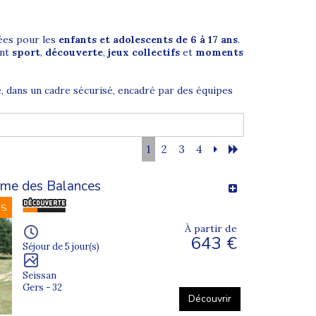
ées pour les
enfants et adolescents de 6 à 17 ans
.
ant
sport
,
découverte
,
jeux collectifs
et
moments
, dans un cadre sécurisé, encadré par des équipes
1
2
3
4
is. Chaque journée est rythmée par des activités
rme des Balances
NS
cape game, grands jeux, veillées… Cette diversité
rables.
À partir de
643 €
Séjour de 5 jour(s)
Seissan
Gers - 32
âge afin de garantir une dynamique de groupe
Découvrir
viale et rassurante.