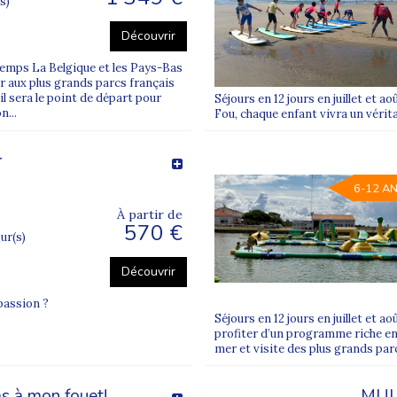
s)
ova Juniors ?
Découvrir
de vacances Supernova Juniors
directement sur notre site et choisir
ntemps La Belgique et les Pays-Bas
er aux plus grands parcs français
il sera le point de départ pour
Séjours en 12 jours en juillet et a
...
Fou, chaque enfant vivra un vérita
r
6-12 A
À partir de
570 €
our(s)
Découvrir
 passion ?
Séjours en 12 jours en juillet et a
profiter d’un programme riche en
mer et visite des plus grands parc
s à mon fouet!
MUL