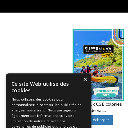
×
Ce site Web utilise des
cookies
Nous utilisons des cookies pour
Offres aux CSE colonies
personnaliser le contenu, les publicités et
de vac...
analyser notre trafic. Nous partageons
également des informations sur votre
Télécharger
utilisation de notre site avec nos
partenaires de publicité et d'analyse qui