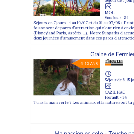
Séjour de 7 jour(
Où trouver les colonies multi-activités Supern
MOL
Vous pouvez découvrir l’ensemble de nos
colonies 
Vaucluse - 84
Séjours en 7 jours : 4 au 10/07 et du 01 au 07/08 + Pri
foisonnent de parcs d'attraction qui n'ont rien à envi
(Disneyland Paris, Astérix, ...). Notre Sunparks d’accue
deux journées d’amusement dans ces parcs d’attraction
Graine de Fermie
6-10 ANS
Séjour de 8, 15 j
CAZILHAC
Herault - 34
Tu as la main verte ? Les animaux et la nature sont ta
Ma passion en colo - Touche pa