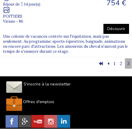
754 €
Séjour de 7, 14 jour(s)
POITIERS
Vienne - 86
Découvrir
Une colonie de vacances centrée sur l'équitation, mais pas
seulement. Au programme: sports équestres, baignade, animations
ou encore parc d'attractions. Les amoureux du cheval n'auront pas le
temps de s'ennuyer durant ce stage.
1
2
3
S'inscrire à la newsletter
Offres d'emplois