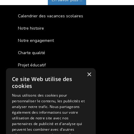
Calendrier des vacances scolaires
Notre histoire
Notre engagement
Charte qualité
Projet éducatif
×
Ce site Web utilise des
Des colonies de vacances inclusives
cookies
Assurances annulations
Nous utilisons des cookies pour
personnaliser le contenu, les publicités et
Aides financières pour partir en colonie
analyser notre trafic. Nous partageons
également des informations sur votre
Charte de confidentialité
utilisation de notre site avec nos
partenaires de publicité et d'analyse qui
peuvent les combiner avec d'autres
Vacances Adaptées Adulte Supernova