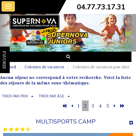
04.77.73.17.31
Toggle
navigation
FAVORIS
Accueil
Colonies de vacances
Colonies de vacances pas cher
Aucun séjour ne correspond à votre recherche. Voici la liste
des séjours de la même sous-thématique.
TRIER PAR PRIX
TRIER PAR ÂGE
1
2
3
4
5
MULTISPORTS CAMP