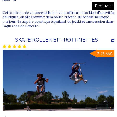
Découvrir
Cette colonie de vacances à la mer vous offrira un cocktail d'activités
nautiques. Au programme: de la bouée tractée, du téléski-nautique,
une journée au parc aquatique Aqualand, du jetski et une session dans
l'aquazone de Leucate.
SKATE ROLLER ET TROTTINETTES
7-16 ANS