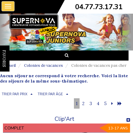
04.77.73.17.31
Toggle
navigation
FAVORIS
Accueil
Colonies de vacances
Colonies de vacances pas cher
Aucun séjour ne correspond à votre recherche. Voici la liste
des séjours de la même sous-thématique.
TRIER PAR PRIX
TRIER PAR ÂGE
1
2
3
4
5
Clip'Art
COMPLET
13-17 ANS