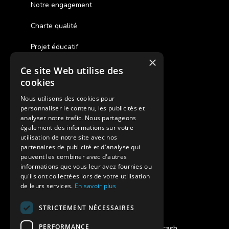
Notre engagement
Charte qualité
Projet éducatif
×
Ce site Web utilise des
Des colonies de vacances inclusives
cookies
Assurances annulations
Nous utilisons des cookies pour
personnaliser le contenu, les publicités et
Aides financières pour partir en colonie
analyser notre trafic. Nous partageons
également des informations sur votre
Charte de confidentialité
utilisation de notre site avec nos
partenaires de publicité et d'analyse qui
peuvent les combiner avec d'autres
Vacances Adaptées Adulte Supernova
informations que vous leur avez fournies ou
qu'ils ont collectées lors de votre utilisation
de leurs services.
En savoir plus
STRICTEMENT NÉCESSAIRES
Modes de règlement acceptés
PERFORMANCE
Chèque, Virement, Espèces, Mandats cash,