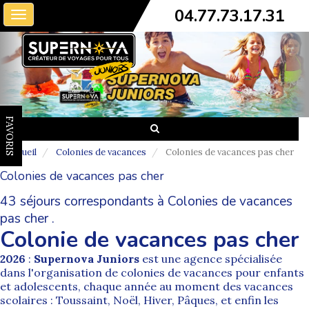
04.77.73.17.31
Toggle
navigation
FAVORIS
Accueil
Colonies de vacances
Colonies de vacances pas cher
Colonies de vacances pas cher
43 séjours correspondants à Colonies de vacances
pas cher .
Colonie de vacances pas cher
2026
:
Supernova Juniors
est une agence spécialisée
dans l'organisation de
colonies de vacances
pour enfants
et adolescents, chaque année au moment des vacances
scolaires : Toussaint, Noël, Hiver, Pâques, et enfin les