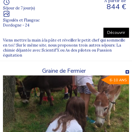
À partir de
844 €
Séjour de 7 jour(s)
Sigoulès et Flaugeac
Dordogne - 24
Découvrir
Viens mettre la main à la pâte et réveiller le petit chef qui sommeille
en toi ! Sur le même site, nous proposons trois autres séjours: La
chimie déjantée avec Scientif'X ou As des pilotes ou Passion
équitation
Graine de Fermier
6-10 ANS