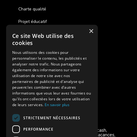
Charte qualité
Projet éducatif
×
Ce site Web utilise des
Des colonies de vacances inclusives
cookies
Assurances annulations
Nous utilisons des cookies pour
personnaliser le contenu, les publicités et
Aides financières pour partir en colonie
analyser notre trafic. Nous partageons
également des informations sur votre
Charte de confidentialité
utilisation de notre site avec nos
partenaires de publicité et d'analyse qui
peuvent les combiner avec d'autres
Vacances Adaptées Adulte Supernova
informations que vous leur avez fournies ou
qu'ils ont collectées lors de votre utilisation
de leurs services.
En savoir plus
STRICTEMENT NÉCESSAIRES
Modes de règlement acceptés
PERFORMANCE
Chèque, Virement, Espèces, Mandats cash,
Bons CAF, Conseil général, Chèques vacances,