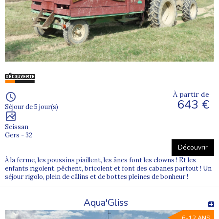
la DDCS c'est à dire par le Ministère de la Jeunesse et des
Sports. A ce titre ils peuvent tous recevoir les bons CAF ou
les chèques vacances (l'agence est agréée par l'ANCV).
Toute l'année nous proposons les meilleurs tarifs et
valorisons la fidélité de nos clients grace à un ingénieux
système de "cash back".
Pour aller plus loin découvrez :
Notre
projet éducatif
;
À partir de
Notre
charte qualité
;
643 €
Séjour de 5 jour(s)
Toute l'offre de
stages sportifs
;
Nos
séjours ado à l'étranger
;
Seissan
Gers - 32
Toute notre offre de
colonie de vacances
.
Découvrir
À la ferme, les poussins piaillent, les ânes font les clowns ! Et les
enfants rigolent, pêchent, bricolent et font des cabanes partout ! Un
séjour rigolo, plein de câlins et de bottes pleines de bonheur !
Aqua'Gliss
6-12 ANS