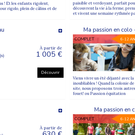
paisible et verdoyant, parfait pou
ns ! Et les enfants rigolent,
découvrent la vie à la ferme, pre
ur rigolo, plein de câlins et de
et vivent une semaine rythmée par 
au
Ma passion en colo -
COMPLET
6-12 A
À partir de
1 005 €
(s)
Découvrir
Viens vivre un été déjanté avec la
inoubliables ! Quand la colonie d
site, nous proposons trois autres
fouet! ou Passion équitation
Ma passion en c
COMPLET
6-12 A
À partir de
630 €