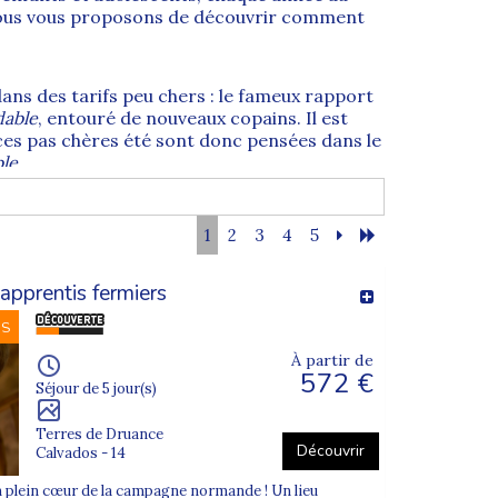
. Nous vous proposons de découvrir comment
dans des tarifs peu chers : le fameux rapport
dable
, entouré de nouveaux copains. Il est
ces pas chères été sont donc pensées dans le
ble
.
us les séjours Supernova Juniors sont agréés
1
2
3
4
5
vent tous recevoir les bons CAF ou les chèques
s la fidélité de nos clients grace à un
apprentis fermiers
NS
À partir de
572 €
Séjour de 5 jour(s)
Terres de Druance
Découvrir
Calvados - 14
n plein cœur de la campagne normande ! Un lieu