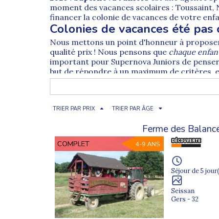
moment des vacances scolaires : Toussaint, 
financer la colonie de vacances de votre enf
Colonies de vacances été pas 
Nous mettons un point d'honneur à propose
qualité prix ! Nous pensons que
chaque enfant 
important pour Supernova Juniors de penser 
but de répondre à un maximum de critères,
Colonies de vacances été 202
En 2026, plus que jamais, nous mettons tout 
par les services de la DDCS c'est à dire par l
TRIER PAR PRIX
TRIER PAR ÂGE
vacances (l'agence est agréée par l'ANCV). Tou
ingénieux système de "cash back".
Ferme des Balanc
Pour aller plus loin découvrez :
COMPLET
4-9 ANS
Notre
projet éducatif
;
Notre
charte qualité
;
Séjour de 5 jour(
Toute l'offre de
stages sportifs
;
Seissan
Nos
séjours ado à l'étranger
;
Gers - 32
Toute notre offre de
colonie de vacances
.