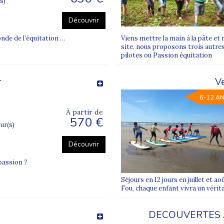
s)
Découvrir
onde de l’équitation …
Viens mettre la main à la pâte et r
site, nous proposons trois autres
pilotes ou Passion équitation
r
V
6-12 A
À partir de
570 €
our(s)
Découvrir
 passion ?
Séjours en 12 jours en juillet et a
Fou, chaque enfant vivra un vérita
DECOUVERTES 