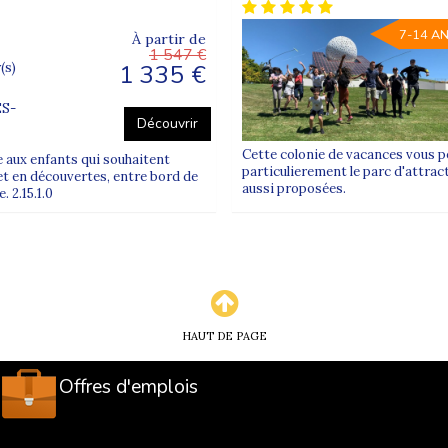
7-14 A
À partir de
1 547 €
1 335 €
(s)
S-
Découvrir
Cette colonie de vacances vous pe
se aux enfants qui souhaitent
particulierement le parc d'attrac
et en découvertes, entre bord de
aussi proposées.
 2.15.1.0
HAUT DE PAGE
Offres d'emplois