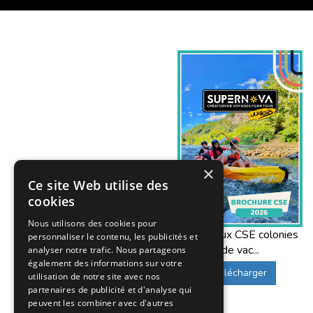
×
Ce site Web utilise des
cookies
Nous utilisons des cookies pour
Offres aux CSE colonies
personnaliser le contenu, les publicités et
de vac...
analyser notre trafic. Nous partageons
également des informations sur votre
Télécharger
utilisation de notre site avec nos
partenaires de publicité et d'analyse qui
peuvent les combiner avec d'autres