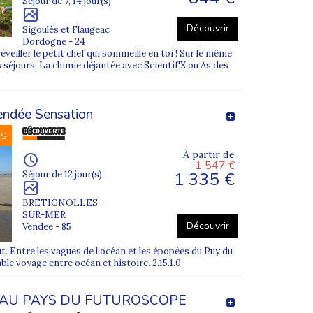
Séjour de 7, 14 jour(s)
Découvrir
Sigoulès et Flaugeac
Dordogne - 24
éveiller le petit chef qui sommeille en toi ! Sur le même
 séjours: La chimie déjantée avec Scientif'X ou As des
endée Sensation
NS
À partir de
1 547 €
1 335 €
Séjour de 12 jour(s)
BRÉTIGNOLLES-
SUR-MER
Découvrir
Vendee - 85
oût. Entre les vagues de l’océan et les épopées du Puy du
ble voyage entre océan et histoire. 2.15.1.0
AU PAYS DU FUTUROSCOPE