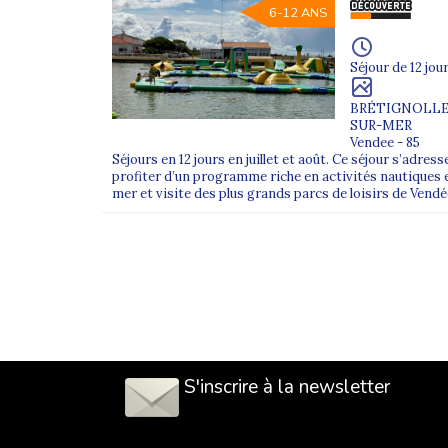
6-12 ANS
Séjour de 12 jour
BRÉTIGNOLLE
SUR-MER
Vendee - 85
Séjours en 12 jours en juillet et août. Ce séjour s’adres
profiter d’un programme riche en activités nautiques 
mer et visite des plus grands parcs de loisirs de Vendée.
S'inscrire à la newsletter