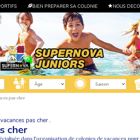
PORTIFS
BIEN PREPARER SA COLONIE
NOUS DECO
nces pas cher
vacances pas cher .
s cher
cialisée dans l'organisation de
colonies de vacances
pour 