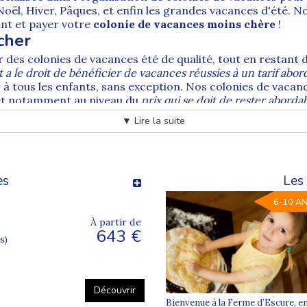
Noël, Hiver, Pâques, et enfin les grandes vacances d'été
ant et payer votre
colonie de vacances moins chère
!
cher
r des
colonies de vacances été
de qualité, tout en restant 
a le droit de bénéficier de vacances réussies à un tarif abor
à tous les enfants, sans exception. Nos colonies de vacan
 et notamment au niveau du
prix qui se doit de rester aborda
6 pas cher
▼ Lire la suite
en oeuvre pour proposer les tarifs les plus compétitifs. To
e Ministère de la Jeunesse et des Sports. A ce titre ils peu
te l'année nous proposons les meilleurs tarifs et valorison
es
Les 
6-10 A
À partir de
643 €
s)
Découvrir
Bienvenue à la Ferme d’Escure, e