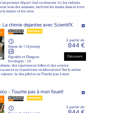
r un premier départ tout en douceur. Ici, les enfants
nnent soin des animaux, mettent les mains dans la terre
la nature et les rires.
 La chimie dejantee avec ScientifX
NS
À partir de
844 €
Séjour de 7, 14 jour(s)
Découvrir
Sigoulès et Flaugeac
Dordogne - 24
 chimie, des expériences folles et des soirées
e vacances se transforme en laboratoire! Sur le même
 séjours: As des pilotes ou Touche pas à mon
olo - Touche pas à mon fouet!
NS
À partir de
844 €