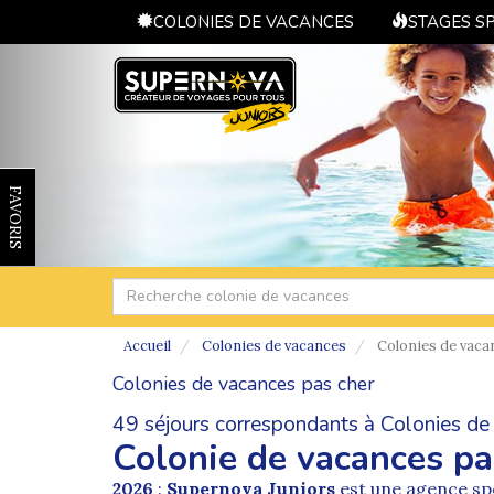
COLONIES DE VACANCES
STAGES S
FAVORIS
Accueil
Colonies de vacances
Colonies de vaca
Colonies de vacances pas cher
49 séjours correspondants à Colonies de 
Colonie de vacances pa
2026
:
Supernova Juniors
est une agence spé