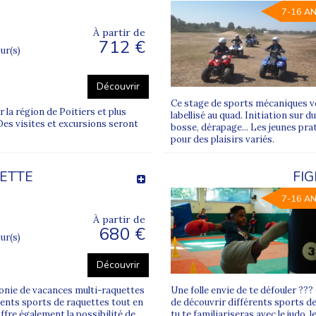
7-16 A
À partir de
712 €
our(s)
Découvrir
Ce stage de sports mécaniques vo
la région de Poitiers et plus
labellisé au quad. Initiation sur 
Des visites et excursions seront
bosse, dérapage... Les jeunes pra
pour des plaisirs variés.
UETTE
FI
7-16 A
À partir de
680 €
our(s)
Découvrir
lonie de vacances multi-raquettes
Une folle envie de te défouler ?
érents sports de raquettes tout en
de découvrir différents sports de
ffre également la possibilité de
tu te familiariseras avec le judo, 