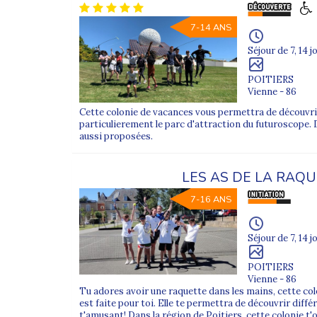
7-14 ANS
Séjour de 7, 14 j
POITIERS
Vienne - 86
Cette colonie de vacances vous permettra de découvrir 
particulierement le parc d'attraction du futuroscope. 
aussi proposées.
LES AS DE LA RAQ
7-16 ANS
Séjour de 7, 14 j
POITIERS
Vienne - 86
Tu adores avoir une raquette dans les mains, cette co
est faite pour toi. Elle te permettra de découvrir diff
t'amusant! Dans la région de Poitiers, cette colonie t'o