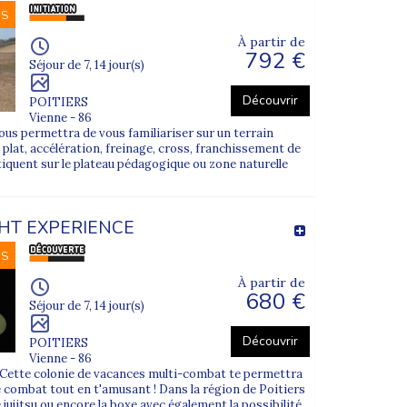
NS
À partir de
792 €
Séjour de 7, 14 jour(s)
Découvrir
POITIERS
Vienne - 86
us permettra de vous familiariser sur un terrain
du plat, accélération, freinage, cross, franchissement de
tiquent sur le plateau pédagogique ou zone naturelle
GHT EXPERIENCE
NS
À partir de
680 €
Séjour de 7, 14 jour(s)
Découvrir
POITIERS
Vienne - 86
?? Cette colonie de vacances multi-combat te permettra
 combat tout en t'amusant ! Dans la région de Poitiers
le jujitsu ou encore la boxe avec également la possibilité