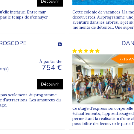
Découvrir
u'elle intrigue. Entre mur
Cette colonie de vacances à la me
t pas le temps de s'ennuyer !
découvertes. Au programme: une 
aventure dans les arbres, le jet sk
moments de détente... Une super co
UROSCOPE
DAN
7-16 A
À partir de
754 €
our(s)
Découvrir
is pas seulement. Au programme:
c d'attractions. Les amoureux du
age.
Ce stage d'expression corporelle 
échauffements, l'apprentissage de
permettant la réalisation d'une c
possibilité de découvrir le parc d