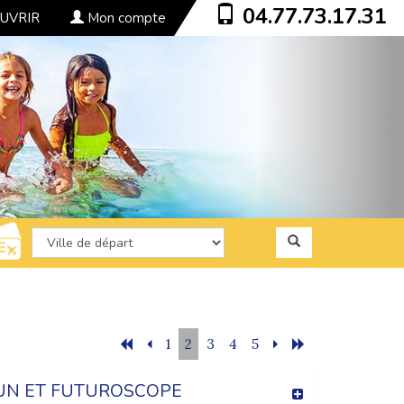
04.77.73.17.31
UVRIR
Mon compte
1
2
3
4
5
UN ET FUTUROSCOPE