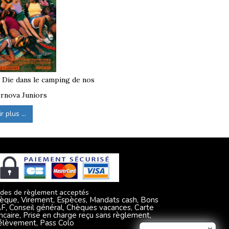
à Die dans le camping de nos
rnova Juniors
 plus ...
des de règlement acceptés
èque, Virement, Espèces, Mandats cash, Bons
F, Conseil général, Chèques vacances, Carte
ncaire, Prise en charge reçu sans règlement,
élèvement, Pass Colo