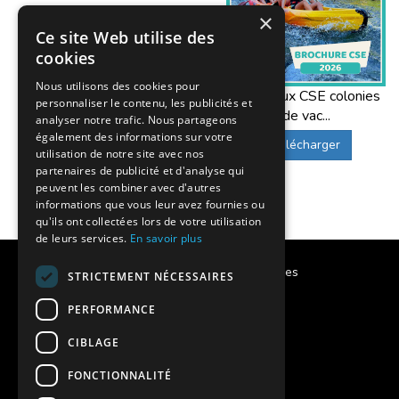
×
Ce site Web utilise des
cookies
Nous utilisons des cookies pour
Offres aux CSE colonies
personnaliser le contenu, les publicités et
de vac...
analyser notre trafic. Nous partageons
également des informations sur votre
Télécharger
utilisation de notre site avec nos
partenaires de publicité et d'analyse qui
peuvent les combiner avec d'autres
informations que vous leur avez fournies ou
qu'ils ont collectées lors de votre utilisation
de leurs services.
En savoir plus
Calendrier des vacances scolaires
STRICTEMENT NÉCESSAIRES
Notre histoire
PERFORMANCE
CIBLAGE
Notre engagement
FONCTIONNALITÉ
Charte qualité