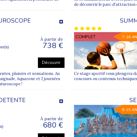
de découvrir le parc d'attraction
TUROSCOPE
SUMM
COMPLET
7-16 A
À partir de
738 €
our(s)
Découvrir
ntes, plaisirs et sensations. Au
Ce stage sportif vous plongera d
baignade, Aquazone et 2 journées
concours ou contenus techniques
uturoscope !
 DETENTE
SE
8-15 A
À partir de
680 €
s)