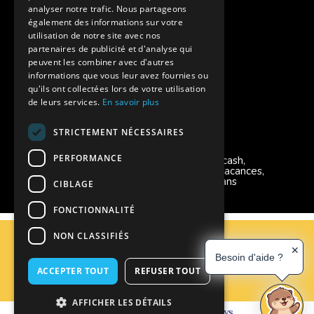
Aides financières pour partir en colonie
analyser notre trafic. Nous partageons
également des informations sur votre
Charte de confidentialité
utilisation de notre site avec nos
partenaires de publicité et d'analyse qui
peuvent les combiner avec d'autres
Vacances Adaptées Adulte Supernova
informations que vous leur avez fournies ou
qu'ils ont collectées lors de votre utilisation
de leurs services.
En savoir plus
STRICTEMENT NÉCESSAIRES
Modes de règlement acceptés
PERFORMANCE
Chèque, Virement, Espèces, Mandats cash,
Bons CAF, Conseil général, Chèques vacances,
Carte bancaire, Prise en charge reçu sans
CIBLAGE
règlement, Prélèvement, Pass Colo
FONCTIONNALITÉ
C.G.V
NON CLASSIFIÉS
Mentions Légales
✕
Besoin d'aide ?
Plan du site
ACCEPTER TOUT
REFUSER TOUT
Espace Professionnels
Nous contacter
AFFICHER LES DÉTAILS
Réalisation
Cubiq
- Solution
Vackélys