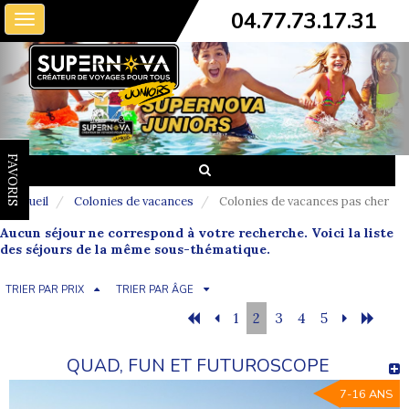
04.77.73.17.31
Toggle
navigation
FAVORIS
Accueil
Colonies de vacances
Colonies de vacances pas cher
Aucun séjour ne correspond à votre recherche. Voici la liste
des séjours de la même sous-thématique.
TRIER PAR PRIX
TRIER PAR ÂGE
1
2
3
4
5
QUAD, FUN ET FUTUROSCOPE
7-16 ANS