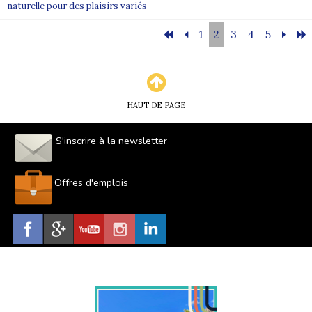
naturelle pour des plaisirs variés
1
2
3
4
5
HAUT DE PAGE
S'inscrire à la newsletter
Offres d'emplois