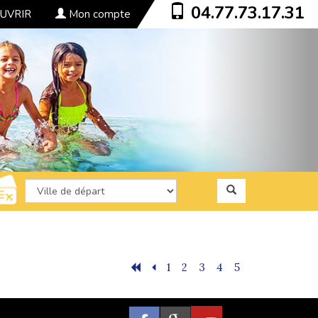
04.77.73.17.31
UVRIR
Mon compte
1
2
3
4
5