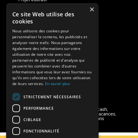
×
Ce site Web utilise des
Des colonies de vacances inclusives
cookies
Assurances annulations
Nous utilisons des cookies pour
personnaliser le contenu, les publicités et
Aides financières pour partir en colonie
analyser notre trafic. Nous partageons
également des informations sur votre
Charte de confidentialité
utilisation de notre site avec nos
partenaires de publicité et d'analyse qui
peuvent les combiner avec d'autres
Vacances Adaptées Adulte Supernova
informations que vous leur avez fournies ou
qu'ils ont collectées lors de votre utilisation
de leurs services.
En savoir plus
STRICTEMENT NÉCESSAIRES
Modes de règlement acceptés
PERFORMANCE
Chèque, Virement, Espèces, Mandats cash,
Bons CAF, Conseil général, Chèques vacances,
Carte bancaire, Prise en charge reçu sans
CIBLAGE
règlement, Prélèvement, Pass Colo
FONCTIONNALITÉ