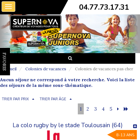
04.77.73.17.31
Toggle
navigation
FAVORIS
Accueil
Colonies de vacances
Colonies de vacances pas cher
Aucun séjour ne correspond à votre recherche. Voici la liste
des séjours de la même sous-thématique.
TRIER PAR PRIX
TRIER PAR ÂGE
1
2
3
4
5
La colo rugby by le stade Toulousain (64)
8-13 ANS