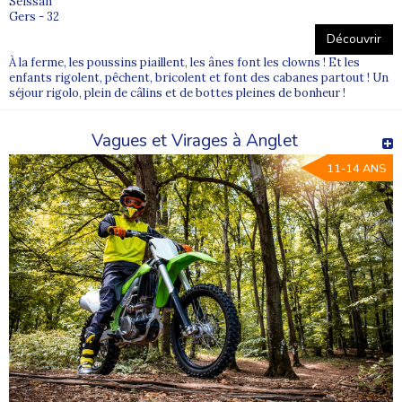
Seissan
Gers - 32
Découvrir
À la ferme, les poussins piaillent, les ânes font les clowns ! Et les
enfants rigolent, pêchent, bricolent et font des cabanes partout ! Un
séjour rigolo, plein de câlins et de bottes pleines de bonheur !
Vagues et Virages à Anglet
11-14 ANS