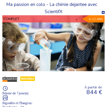
Ma passion en colo - La chimie dejantee avec
ScientifX
COMPLET
6-12 ANS
À partir de
844 €
Séjour de 7 jour(s)
Sigoulès et Flaugeac