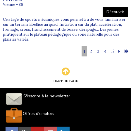
Vienne - 86
Découvrir
Ce stage de sports mécaniques vous permettra de vous familiariser
sur un terrain labellisé au quad. Initiation sur du plat, accélération,
freinage, cross, franchissement de bosse, dérapage... Les jeunes
pratiquent sur le plateau pédagogique ou zone naturelle pour des
plaisirs variés.
1
2
3
4
5
HAUT DE PAGE
S'inscrire à la newsletter
Offres d'emplois