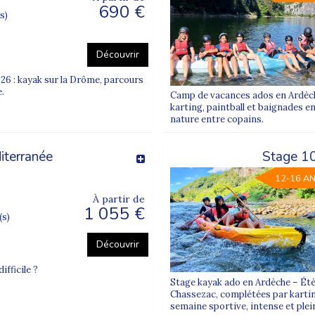
690 €
s)
Découvrir
6 : kayak sur la Drôme, parcours
.
Camp de vacances ados en Ardèche
karting, paintball et baignades e
nature entre copains.
iterranée
Stage 1
12-16 A
À partir de
1 055 €
(s)
Découvrir
ifficile ?
Stage kayak ado en Ardèche – Été
Chassezac, complétées par karting
semaine sportive, intense et plei