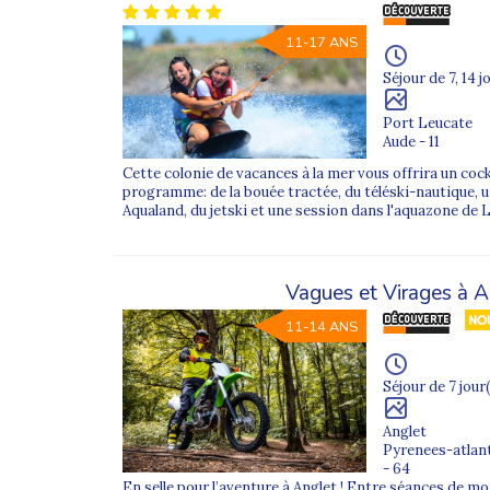
11-17 ANS
Séjour de 7, 14 j
Port Leucate
Aude - 11
Cette colonie de vacances à la mer vous offrira un cock
programme: de la bouée tractée, du téléski-nautique, 
Aqualand, du jetski et une session dans l'aquazone de 
Vagues et Virages à A
11-14 ANS
Séjour de 7 jour(
Anglet
Pyrenees-atlan
- 64
En selle pour l’aventure à Anglet ! Entre séances de mo