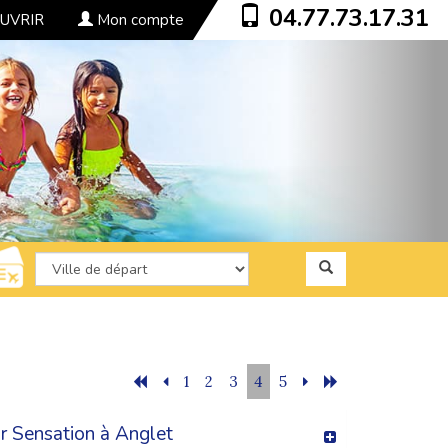
04.77.73.17.31
UVRIR
Mon compte
1
2
3
4
5
r Sensation à Anglet