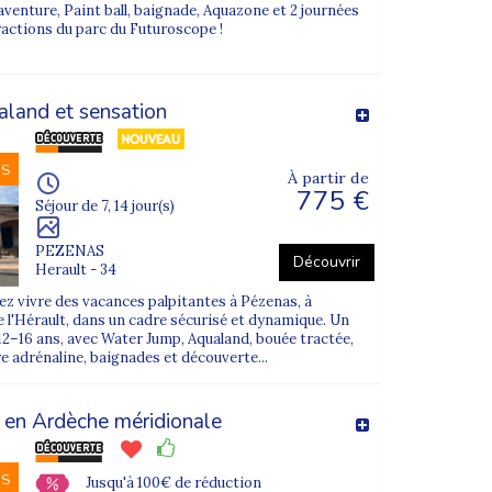
venture, Paint ball, baignade, Aquazone et 2 journées
ractions du parc du Futuroscope !
land et sensation
NS
À partir de
775 €
Séjour de 7, 14 jour(s)
PEZENAS
Découvrir
Herault - 34
z vivre des vacances palpitantes à Pézenas, à
 l'Hérault, dans un cadre sécurisé et dynamique. Un
12–16 ans, avec Water Jump, Aqualand, bouée tractée,
re adrénaline, baignades et découverte...
 en Ardèche méridionale
NS
Jusqu'à 100€ de réduction