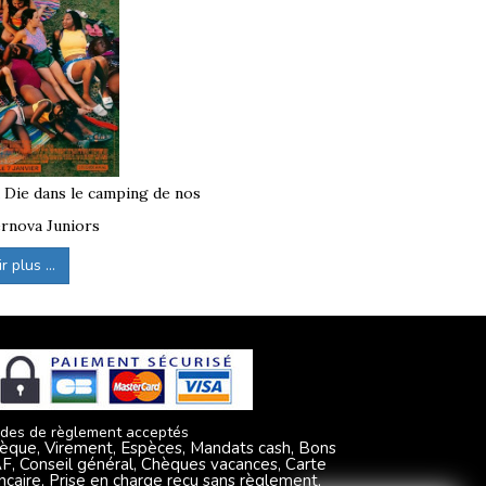
à Die dans le camping de nos
rnova Juniors
 plus ...
des de règlement acceptés
èque, Virement, Espèces, Mandats cash, Bons
F, Conseil général, Chèques vacances, Carte
ncaire, Prise en charge reçu sans règlement,