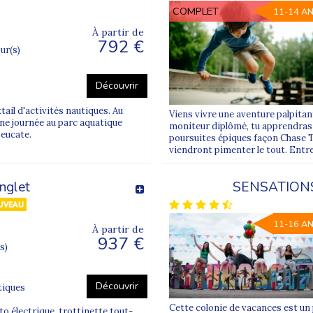
COMPLET
11-14 A
À partir de
792 €
our(s)
Découvrir
tail d'activités nautiques. Au
Viens vivre une aventure palpitant
une journée au parc aquatique
moniteur diplômé, tu apprendras l
Leucate.
poursuites épiques façon Chase 
viendront pimenter le tout. Entre
nglet
SENSATIONS
11-16 A
À partir de
937 €
s)
Découvrir
tiques
Cette colonie de vacances est un 
to électrique, trottinette tout-