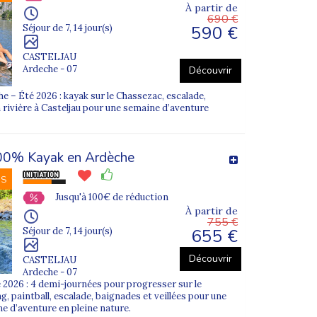
À partir de
690 €
590 €
Séjour de 7, 14 jour(s)
CASTELJAU
Ardeche - 07
Découvrir
 – Été 2026 : kayak sur le Chassezac, escalade,
n rivière à Casteljau pour une semaine d’aventure
00% Kayak en Ardèche
NS
Jusqu'à 100€ de réduction
À partir de
755 €
655 €
Séjour de 7, 14 jour(s)
Découvrir
CASTELJAU
Ardeche - 07
 2026 : 4 demi-journées pour progresser sur le
, paintball, escalade, baignades et veillées pour une
ne d’aventure en pleine nature.