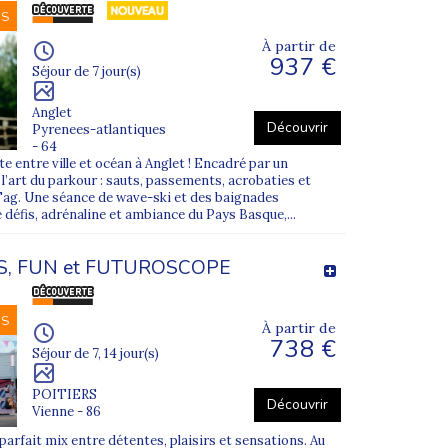
NS
À partir de
937 €
Séjour de 7 jour(s)
Anglet
Découvrir
Pyrenees-atlantiques
- 64
e entre ville et océan à Anglet ! Encadré par un
’art du parkour : sauts, passements, acrobaties et
Tag. Une séance de wave-ski et des baignades
 défis, adrénaline et ambiance du Pays Basque,...
, FUN et FUTUROSCOPE
NS
À partir de
738 €
Séjour de 7, 14 jour(s)
POITIERS
Découvrir
Vienne - 86
parfait mix entre détentes, plaisirs et sensations. Au