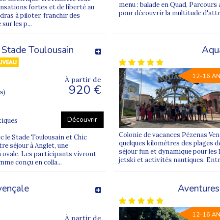
menu : balade en Quad, Parcours a
nsations fortes et de liberté au
pour découvrir la multitude d'att
ras à piloter, franchir des
sur les p...
 Stade Toulousain
Aqua
12-16 A
À partir de
920 €
s)
Découvrir
tiques
Colonie de vacances Pézenas Vene
c le Stade Toulousain et Chic
quelques kilomètres des plages de
tre séjour à Anglet, une
séjour fun et dynamique pour les 
 ovale. Les participants vivront
jetski et activités nautiques. Ent
me conçu en colla...
vençale
Aventures
12-16 A
À partir de