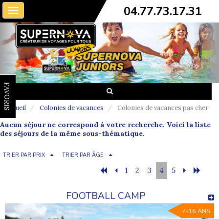
04.77.73.17.31
Toggle
navigation
FAVORIS
Accueil
Colonies de vacances
Colonies de vacances pas cher
Aucun séjour ne correspond à votre recherche. Voici la liste
des séjours de la même sous-thématique.
TRIER PAR PRIX
TRIER PAR ÂGE
1
2
3
4
5
FOOTBALL CAMP
7-16 ANS