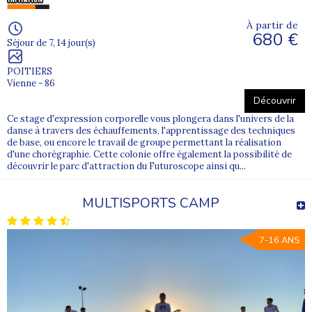
À partir de
680 €
Séjour de 7, 14 jour(s)
POITIERS
Vienne - 86
Découvrir
Ce stage d'expression corporelle vous plongera dans l'univers de la
danse à travers des échauffements, l'apprentissage des techniques
de base, ou encore le travail de groupe permettant la réalisation
d'une chorégraphie. Cette colonie offre également la possibilité de
découvrir le parc d'attraction du Futuroscope ainsi qu...
MULTISPORTS CAMP
7-16 ANS