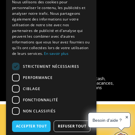
Nous utilisons des cookies pour
personnaliser le contenu, les publicités et
Aides financières pour partir en colonie
analyser notre trafic. Nous partageons
également des informations sur votre
Charte de confidentialité
utilisation de notre site avec nos
partenaires de publicité et d'analyse qui
peuvent les combiner avec d'autres
Vacances Adaptées Adulte Supernova
informations que vous leur avez fournies ou
qu'ils ont collectées lors de votre utilisation
de leurs services.
En savoir plus
STRICTEMENT NÉCESSAIRES
Modes de règlement acceptés
PERFORMANCE
Chèque, Virement, Espèces, Mandats cash,
Bons CAF, Conseil général, Chèques vacances,
Carte bancaire, Prise en charge reçu sans
CIBLAGE
règlement, Prélèvement, Pass Colo
FONCTIONNALITÉ
C.G.V
NON CLASSIFIÉS
Mentions Légales
✕
Besoin d'aide ?
Plan du site
ACCEPTER TOUT
REFUSER TOUT
Espace Professionnels
Nous contacter