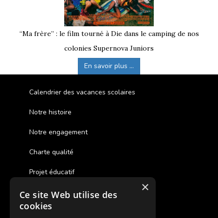
“Ma frère” : le film tourné à Die dans le camping de nos
colonies Supernova Juniors
En savoir plus ...
Calendrier des vacances scolaires
Notre histoire
Notre engagement
Charte qualité
Projet éducatif
×
Ce site Web utilise des
Des colonies de vacances inclusives
cookies
Assurances annulations