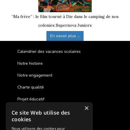
“Ma frère” : le film tourné à Die dans le camping de nos
colonies Supernova Juniors
En savoir plus ...
Calendrier des vacances scolaires
Notre histoire
Notre engagement
Charte qualité
Projet éducatif
×
Ce site Web utilise des
Des colonies de vacances inclusives
cookies
Assurances annulations
Nous utilisons des cookies pour