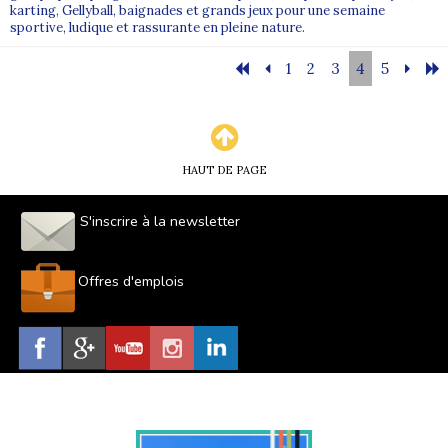
karting, Gellyball, baignades et grands jeux pour une semaine
sportive, ludique et rassurante en pleine nature.
1
2
3
4
5
HAUT DE PAGE
S'inscrire à la newsletter
Offres d'emplois