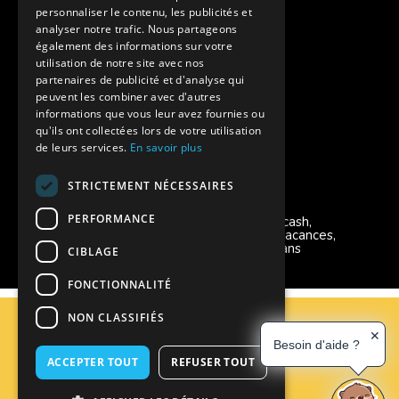
personnaliser le contenu, les publicités et
Aides financières pour partir en colonie
analyser notre trafic. Nous partageons
également des informations sur votre
Charte de confidentialité
utilisation de notre site avec nos
partenaires de publicité et d'analyse qui
peuvent les combiner avec d'autres
Vacances Adaptées Adulte Supernova
informations que vous leur avez fournies ou
qu'ils ont collectées lors de votre utilisation
de leurs services.
En savoir plus
STRICTEMENT NÉCESSAIRES
Modes de règlement acceptés
PERFORMANCE
Chèque, Virement, Espèces, Mandats cash,
Bons CAF, Conseil général, Chèques vacances,
Carte bancaire, Prise en charge reçu sans
CIBLAGE
règlement, Prélèvement, Pass Colo
FONCTIONNALITÉ
C.G.V
NON CLASSIFIÉS
Mentions Légales
✕
Besoin d'aide ?
Plan du site
ACCEPTER TOUT
REFUSER TOUT
Espace Professionnels
Nous contacter