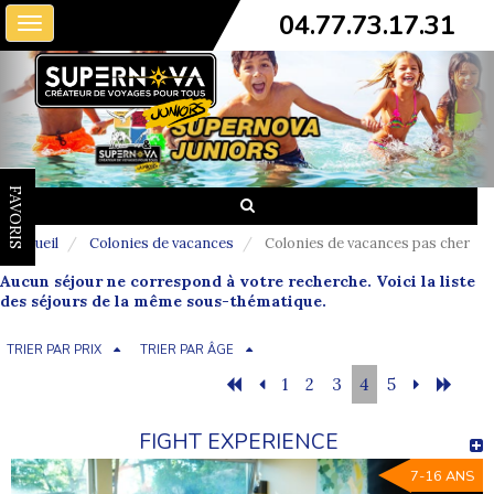
04.77.73.17.31
Toggle
navigation
FAVORIS
Accueil
Colonies de vacances
Colonies de vacances pas cher
Aucun séjour ne correspond à votre recherche. Voici la liste
des séjours de la même sous-thématique.
TRIER PAR PRIX
TRIER PAR ÂGE
1
2
3
4
5
FIGHT EXPERIENCE
7-16 ANS