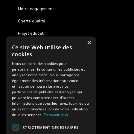
Notre engagement
Charte qualité
Projet éducatif
×
Ce site Web utilise des
Des colonies de vacances inclusives
cookies
Assurances annulations
Nous utilisons des cookies pour
personnaliser le contenu, les publicités et
Aides financières pour partir en colonie
analyser notre trafic. Nous partageons
également des informations sur votre
Charte de confidentialité
utilisation de notre site avec nos
partenaires de publicité et d'analyse qui
peuvent les combiner avec d'autres
Vacances Adaptées Adulte Supernova
informations que vous leur avez fournies ou
qu'ils ont collectées lors de votre utilisation
de leurs services.
En savoir plus
STRICTEMENT NÉCESSAIRES