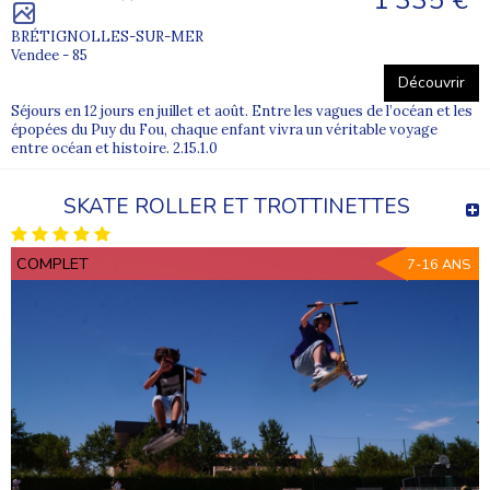
BRÉTIGNOLLES-SUR-MER
Vendee - 85
Découvrir
Séjours en 12 jours en juillet et août. Entre les vagues de l’océan et les
épopées du Puy du Fou, chaque enfant vivra un véritable voyage
entre océan et histoire. 2.15.1.0
SKATE ROLLER ET TROTTINETTES
COMPLET
7-16 ANS