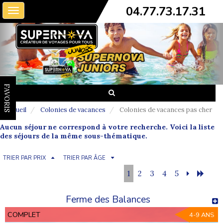
04.77.73.17.31
Toggle
navigation
FAVORIS
Accueil
Colonies de vacances
Colonies de vacances pas cher
Aucun séjour ne correspond à votre recherche. Voici la liste
des séjours de la même sous-thématique.
TRIER PAR PRIX
TRIER PAR ÂGE
1
2
3
4
5
Ferme des Balances
COMPLET
4-9 ANS