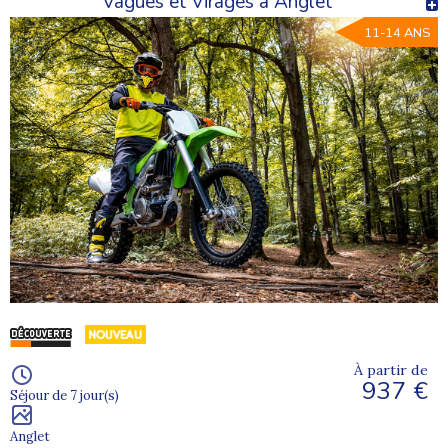
Vagues et Virages à Anglet
11-14 ANS
À partir de
937 €
Séjour de 7 jour(s)
Anglet