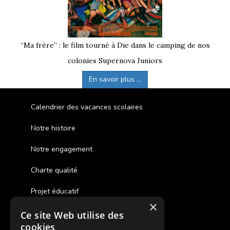
“Ma frère” : le film tourné à Die dans le camping de nos
colonies Supernova Juniors
En savoir plus ...
Calendrier des vacances scolaires
Notre histoire
Notre engagement
Charte qualité
Projet éducatif
×
Ce site Web utilise des
Des colonies de vacances inclusives
cookies