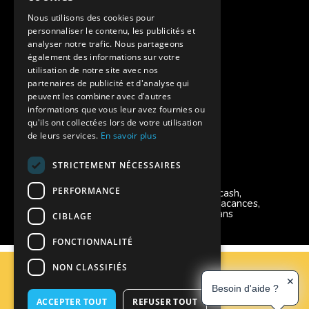
Assurances annulations
Nous utilisons des cookies pour
personnaliser le contenu, les publicités et
Aides financières pour partir en colonie
analyser notre trafic. Nous partageons
également des informations sur votre
Charte de confidentialité
utilisation de notre site avec nos
partenaires de publicité et d'analyse qui
peuvent les combiner avec d'autres
Vacances Adaptées Adulte Supernova
informations que vous leur avez fournies ou
qu'ils ont collectées lors de votre utilisation
de leurs services.
En savoir plus
STRICTEMENT NÉCESSAIRES
Modes de règlement acceptés
PERFORMANCE
Chèque, Virement, Espèces, Mandats cash,
Bons CAF, Conseil général, Chèques vacances,
Carte bancaire, Prise en charge reçu sans
CIBLAGE
règlement, Prélèvement, Pass Colo
FONCTIONNALITÉ
C.G.V
NON CLASSIFIÉS
Mentions Légales
✕
Besoin d'aide ?
Plan du site
ACCEPTER TOUT
REFUSER TOUT
Espace Professionnels