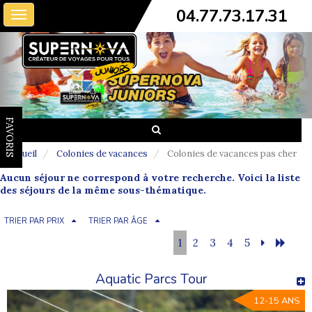
04.77.73.17.31
Toggle
navigation
FAVORIS
Accueil
Colonies de vacances
Colonies de vacances pas cher
Aucun séjour ne correspond à votre recherche. Voici la liste
des séjours de la même sous-thématique.
TRIER PAR PRIX
TRIER PAR ÂGE
1
2
3
4
5
Aquatic Parcs Tour
12-15 ANS