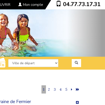
04.77.73.17.31
UVRIR
Mon compte
1
2
3
4
5
raine de Fermier