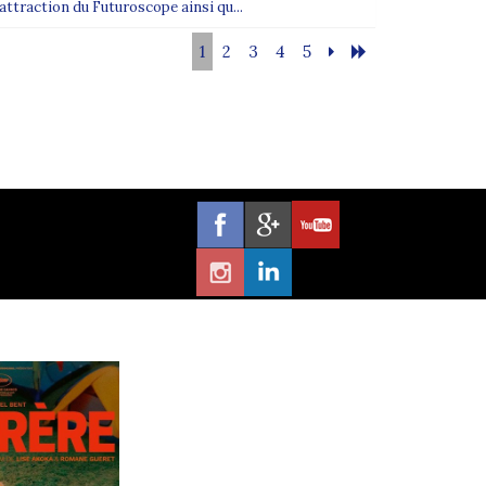
'attraction du Futuroscope ainsi qu...
1
2
3
4
5