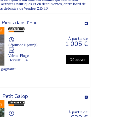
 activités nautiques et en découvertes, entre bord de
s de loisirs de Vendée. 2.15.1.0
 Pieds dans l'Eau
NS
À partir de
1 005 €
Séjour de 11 jour(s)
Valras-Plage
Découvrir
Herault - 34
o gagnant !
Petit Galop
NS
À partir de