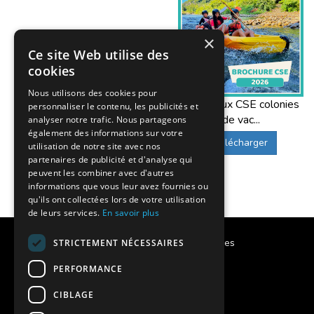
×
Ce site Web utilise des
cookies
Nous utilisons des cookies pour
Offres aux CSE colonies
personnaliser le contenu, les publicités et
de vac...
analyser notre trafic. Nous partageons
également des informations sur votre
Télécharger
utilisation de notre site avec nos
partenaires de publicité et d'analyse qui
peuvent les combiner avec d'autres
informations que vous leur avez fournies ou
qu'ils ont collectées lors de votre utilisation
de leurs services.
En savoir plus
Calendrier des vacances scolaires
STRICTEMENT NÉCESSAIRES
PERFORMANCE
Notre histoire
CIBLAGE
Notre engagement