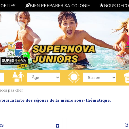
PORTIFS
BIEN PREPARER SA COLONIE
NOUS DECO
nces pas cher
oici la liste des séjours de la même sous-thématique.
es
G