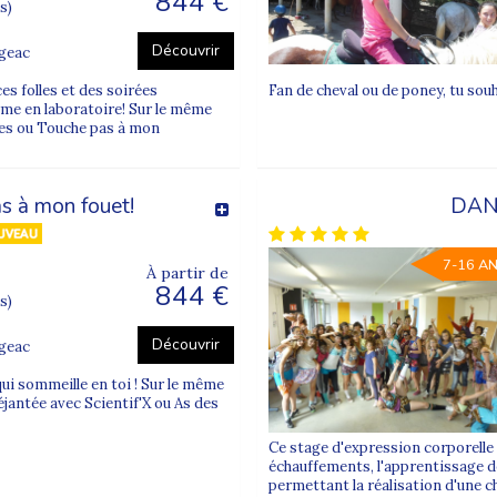
844 €
s)
Découvrir
ugeac
es folles et des soirées
Fan de cheval ou de poney, tu sou
rme en laboratoire! Sur le même
otes ou Touche pas à mon
s à mon fouet!
DAN
7-16 A
À partir de
844 €
s)
Découvrir
ugeac
 qui sommeille en toi ! Sur le même
éjantée avec Scientif'X ou As des
Ce stage d'expression corporelle 
échauffements, l'apprentissage de
permettant la réalisation d'une c