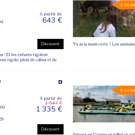
6-10 A
À partir de
643 €
s)
Découvrir
Tu as la main verte ? Les animaux
ns ! Et les enfants rigolent,
ur rigolo, plein de câlins et de
n
6-12 A
À partir de
1 547 €
1 335 €
(s)
S-
Découvrir
Séjours en 12 jours en juillet et a