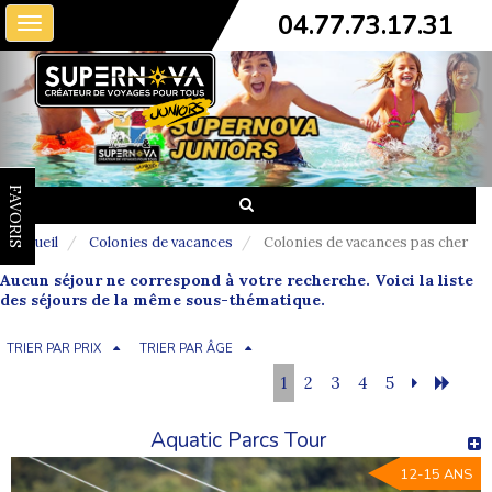
04.77.73.17.31
Toggle
navigation
FAVORIS
Accueil
Colonies de vacances
Colonies de vacances pas cher
Aucun séjour ne correspond à votre recherche. Voici la liste
des séjours de la même sous-thématique.
TRIER PAR PRIX
TRIER PAR ÂGE
1
2
3
4
5
Aquatic Parcs Tour
12-15 ANS