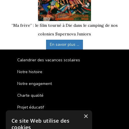
“Ma frère” : le film tourné à Die dans le camping de nos
colonies Supernova Juniors
En savoir plus ...
Calendrier des vacances scolaires
Notre histoire
Notre engagement
Charte qualité
Projet éducatif
×
Ce site Web utilise des
Des colonies de vacances inclusives
cookies