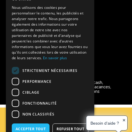
Assurances annulations
Nous utilisons des cookies pour
personnaliser le contenu, les publicités et
Aides financières pour partir en colonie
analyser notre trafic. Nous partageons
également des informations sur votre
Charte de confidentialité
utilisation de notre site avec nos
partenaires de publicité et d'analyse qui
peuvent les combiner avec d'autres
Vacances Adaptées Adulte Supernova
informations que vous leur avez fournies ou
qu'ils ont collectées lors de votre utilisation
de leurs services.
En savoir plus
STRICTEMENT NÉCESSAIRES
Modes de règlement acceptés
PERFORMANCE
Chèque, Virement, Espèces, Mandats cash,
Bons CAF, Conseil général, Chèques vacances,
Carte bancaire, Prise en charge reçu sans
CIBLAGE
règlement, Prélèvement, Pass Colo
FONCTIONNALITÉ
C.G.V
NON CLASSIFIÉS
Mentions Légales
✕
Besoin d'aide ?
Plan du site
ACCEPTER TOUT
REFUSER TOUT
Espace Professionnels